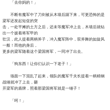
「去你妈的！」
不断有魔军中了刀剑被从木墙后踢下来，可更恐怖的是
梁军还发起短促的突
击，一处平摊的土方之后，还未等魔军冲上去，木墙后就钻
出一个披着将军甲的
壮汉，此人提着两柄斧子，冲入魔军阵中，双斧舞的如旋风
一般！而他的身后，
更多的梁军随着这个梁国将军，一同冲了出去。
「狗东西！让你们认识一下老子！」
场面一下混乱了起来，领队的魔军千夫长提着一柄精钢
战锤就冲了上去，砸
开梁军的盾牌，照着那梁国将军就是一锤子！
「呵！」