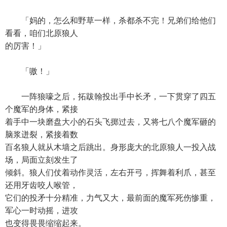
「妈的，怎么和野草一样，杀都杀不完！兄弟们给他们
看看，咱们北原狼人
的厉害！」
「嗷！」
一阵狼嚎之后，拓跋翰投出手中长矛，一下贯穿了四五
个魔军的身体，紧接
着手中一块磨盘大小的石头飞掷过去，又将七八个魔军砸的
脑浆迸裂，紧接着数
百名狼人就从木墙之后跳出。身形庞大的北原狼人一投入战
场，局面立刻发生了
倾斜。狼人们仗着动作灵活，左右开弓，挥舞着利爪，甚至
还用牙齿咬人喉管，
它们的投矛十分精准，力气又大，最前面的魔军死伤惨重，
军心一时动摇，进攻
也变得畏畏缩缩起来。