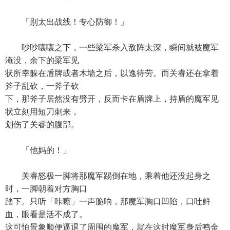
「别太出战线！专心防御！」
吵吵嚷嚷之下，一些梁军杀入敌阵太深，瞬间就被魔军
淹没，余下的梁军见
状所幸躲在盾牌或者木墙之后，以逸待劳。而关睿还在拿着
斧子乱砍，一斧子砍
下，那斧子居然没有劈开，反而卡在盾牌上，持盾的魔军见
状立刻用短刀刺来，
划伤了关睿的腹部。
「他妈的！」
关睿怒极一脚将那魔军踢倒在地，乘着他还没起身之
时，一脚朝着对方胸口
踏下。只听「咔嚓」一声脆响，那魔军胸口凹陷，口吐鲜
血，眼看是活不成了。
这可怕景象顺便逼退了周围的魔军，就在这时魔军身后鸣金