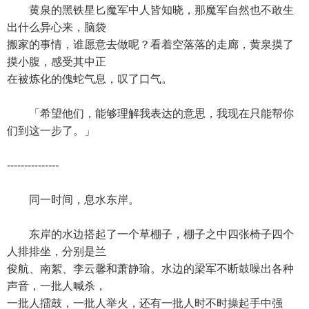
黄泉的黑铁星匕魔军中人皆知晓，那魔军自然也不敢生
出什么异心来，脑袋
搬家的事情，谁愿意去做呢？看着空落落的走廊，黄泉摸了
摸小腹，感受其中正
在被炼化的傀蛇气息，叹了口气。
「希望他们，能够理解我表达的意思，我现在只能帮你
们到这一步了。」
---------------
同一时间，息水东岸。
东岸的水边搭起了一个草棚子，棚子之中四张椅子四个
人排排坐，分别是兰
俊航、南絮、李云馨和萧静瑜。水边的梁军不断鼓噪出各种
声音，一批人喊杀，
一批人擂鼓，一批人举火，还有一批人时不时操起手中强