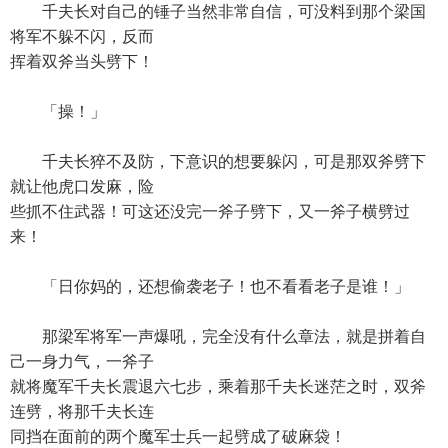
千夫长对自己的锤子当然非常自信，可没料到那个梁国
将军不躲不闪，反而
挥着双斧当头劈下！
「操！」
千夫长猝不及防，下意识的想要躲闪，可是那双斧劈下
就让他虎口发麻，险
些抓不住武器！可这还没完一斧子劈下，又一斧子横劈过
来！
「日你妈的，还想偷袭老子！也不看看老子是谁！」
那梁军将军一声爆吼，完全没有什么章法，就是拼着自
己一身力气，一斧子
就将魔军千夫长震退六七步，乘着那千夫长迷茫之时，双斧
连劈，将那千夫长连
同挡在面前的两个魔军士兵一起劈成了破麻袋！