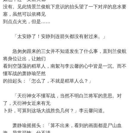
没有。见此情景兰俊航下意识的抬头望了一下对岸的息水要
塞，虽然可以依稀见
到点点火光，但是……
「太安静了！安静到连箭矢都没有射过来。」
急匆匆跟来的三女并不知道发生了什么事，直到兰俊航
将身位让出，让她们
看到空荡荡的稻草人，南絮与李云馨的心中皆是一沉。而不
懂军战的萧静瑜茫然
的抬起头：「怎么了，不就是稻草人么？」
「天衍神女不懂军战，当然不明白兰将军的意思。对
了，天衍神女近来有无
卜卦，可算到这场大战胜负几何？」李云馨问道。
萧静瑜摇摇头：「算不出来，看到的画面都是尸山血
海，异常可怖，分不清