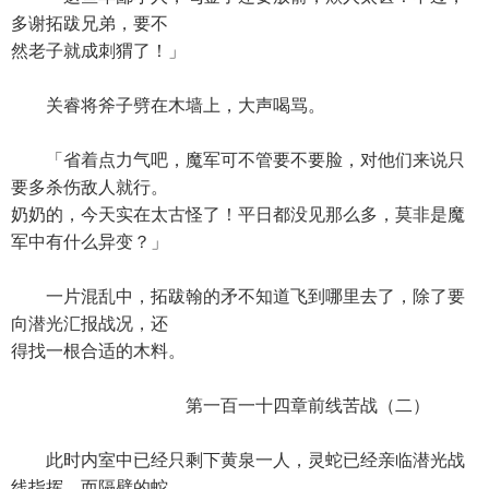
多谢拓跋兄弟，要不
然老子就成刺猬了！」
关睿将斧子劈在木墙上，大声喝骂。
「省着点力气吧，魔军可不管要不要脸，对他们来说只
要多杀伤敌人就行。
奶奶的，今天实在太古怪了！平日都没见那么多，莫非是魔
军中有什么异变？」
一片混乱中，拓跋翰的矛不知道飞到哪里去了，除了要
向潜光汇报战况，还
得找一根合适的木料。
第一百一十四章前线苦战（二）
此时内室中已经只剩下黄泉一人，灵蛇已经亲临潜光战
线指挥，而隔壁的蛇