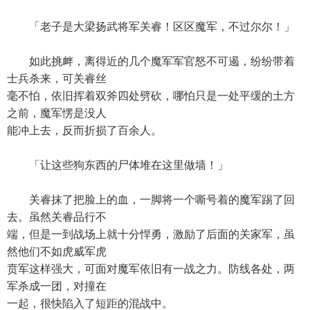
「老子是大梁扬武将军关睿！区区魔军，不过尔尔！」
如此挑衅，离得近的几个魔军军官怒不可遏，纷纷带着
士兵杀来，可关睿丝
毫不怕，依旧挥着双斧四处劈砍，哪怕只是一处平缓的土方
之前，魔军愣是没人
能冲上去，反而折损了百余人。
「让这些狗东西的尸体堆在这里做墙！」
关睿抹了把脸上的血，一脚将一个嘶号着的魔军踢了回
去。虽然关睿品行不
端，但是一到战场上就十分悍勇，激励了后面的关家军，虽
然他们不如虎威军虎
贲军这样强大，可面对魔军依旧有一战之力。防线各处，两
军杀成一团，对撞在
一起，很快陷入了短距的混战中。