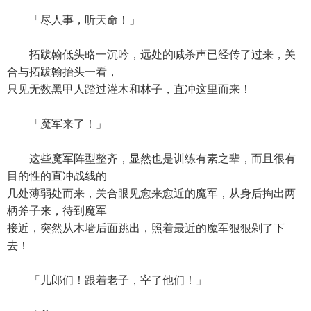
「尽人事，听天命！」
拓跋翰低头略一沉吟，远处的喊杀声已经传了过来，关
合与拓跋翰抬头一看，
只见无数黑甲人踏过灌木和林子，直冲这里而来！
「魔军来了！」
这些魔军阵型整齐，显然也是训练有素之辈，而且很有
目的性的直冲战线的
几处薄弱处而来，关合眼见愈来愈近的魔军，从身后掏出两
柄斧子来，待到魔军
接近，突然从木墙后面跳出，照着最近的魔军狠狠剁了下
去！
「儿郎们！跟着老子，宰了他们！」