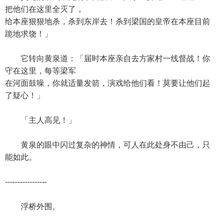
把他们在这里全灭了，
给本座狠狠地杀，杀到东岸去！杀到梁国的皇帝在本座目前
跪地求饶！」
它转向黄泉道：「届时本座亲自去方家村一线督战！你
守在这里，每等梁军
在河面鼓噪，你就适量发箭，演戏给他们看！莫要让他们起
了疑心！」
「主人高见！」
黄泉的眼中闪过复杂的神情，可人在此处身不由己，只
能如此。
-----------------
浮桥外围。