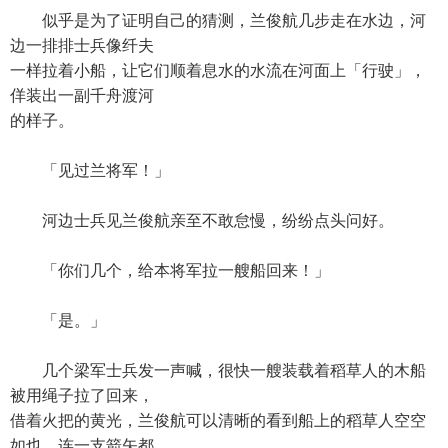
似乎是为了证明自己的猜测，兰俊航几步走在水边，河
边一排排士兵像纤夫
一样拉着小船，让它们顺着息水的水流在河面上「行驶」，
佯装出一副千舟渡河
的样子。
「见过兰将军！」
河边士兵见兰俊航亲至不敢怠慢，纷纷点头问好。
「你们几个，给本将军拉一艘船回来！」
「是。」
几个梁军士兵发一声喊，很快一艘装载着稻草人的木船
被用绳子拉了回来，
借着火把的黄光，兰俊航可以清晰的看到船上的稻草人空空
如也，连一支箭矢都