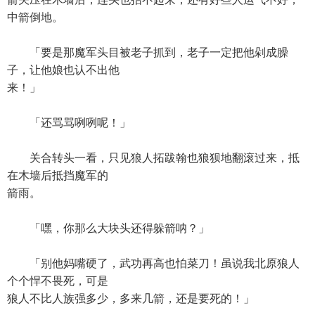
中箭倒地。
「要是那魔军头目被老子抓到，老子一定把他剁成臊
子，让他娘也认不出他
来！」
「还骂骂咧咧呢！」
关合转头一看，只见狼人拓跋翰也狼狈地翻滚过来，抵
在木墙后抵挡魔军的
箭雨。
「嘿，你那么大块头还得躲箭呐？」
「别他妈嘴硬了，武功再高也怕菜刀！虽说我北原狼人
个个悍不畏死，可是
狼人不比人族强多少，多来几箭，还是要死的！」