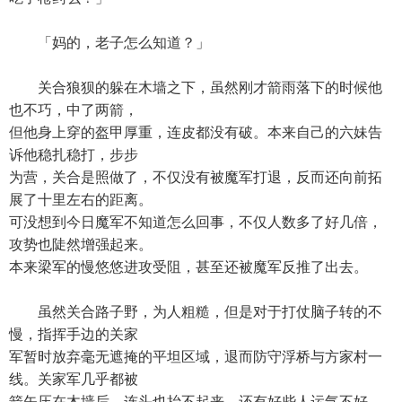
「妈的，老子怎么知道？」
关合狼狈的躲在木墙之下，虽然刚才箭雨落下的时候他
也不巧，中了两箭，
但他身上穿的盔甲厚重，连皮都没有破。本来自己的六妹告
诉他稳扎稳打，步步
为营，关合是照做了，不仅没有被魔军打退，反而还向前拓
展了十里左右的距离。
可没想到今日魔军不知道怎么回事，不仅人数多了好几倍，
攻势也陡然增强起来。
本来梁军的慢悠悠进攻受阻，甚至还被魔军反推了出去。
虽然关合路子野，为人粗糙，但是对于打仗脑子转的不
慢，指挥手边的关家
军暂时放弃毫无遮掩的平坦区域，退而防守浮桥与方家村一
线。关家军几乎都被
箭矢压在木墙后，连头也抬不起来，还有好些人运气不好，