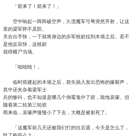
「箭来了！箭来了！」
空中响起一阵阵破空声，久违魔军弓弩突然齐射，让这
里的梁军猝不及防。
关合出手快，一下就将身边的步军校尉拉到木墙之后。若不
是他反应快，这校尉
就得横尸当场。
「咄咄咄！」
临时搭建起的木墙之后，箭矢插入发出恐怖的爆裂声，
其中还夹杂着梁军士
兵的惨叫，也不知道是哪几个倒霉鬼中了箭，跪地哀嚎。但
随着第二轮第三轮箭
雨来临，哀嚎声慢慢小了下去，大概是被射死了。
「这魔军前几天还被我们打的往后退，今天是怎么了，
吃了枪药么？」