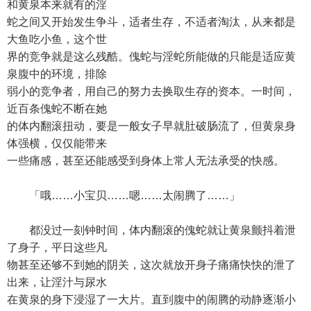
和黄泉本来就有的淫
蛇之间又开始发生争斗，适者生存，不适者淘汰，从来都是
大鱼吃小鱼，这个世
界的竞争就是这么残酷。傀蛇与淫蛇所能做的只能是适应黄
泉腹中的环境，排除
弱小的竞争者，用自己的努力去换取生存的资本。一时间，
近百条傀蛇不断在她
的体内翻滚扭动，要是一般女子早就肚破肠流了，但黄泉身
体强横，仅仅能带来
一些痛感，甚至还能感受到身体上常人无法承受的快感。
「哦……小宝贝……嗯……太闹腾了……」
都没过一刻钟时间，体内翻滚的傀蛇就让黄泉颤抖着泄
了身子，平日这些凡
物甚至还够不到她的阴关，这次就放开身子痛痛快快的泄了
出来，让淫汁与尿水
在黄泉的身下浸湿了一大片。直到腹中的闹腾的动静逐渐小