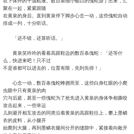
在下体外的干涸粘液。数百条细小银白的傀蛇游了出来，汇
聚在一起，紧紧跟随
在黄泉的身后。直到黄泉停下脚步心念一动，这些傀蛇自动
排成一列，十分听话。
「还不错，还算听话。」
黄泉笑吟吟的看着高跟鞋边的数百条傀蛇：「还等什
么，快进来吧！只不过
不是谁都可以进去的，位置有限，先到先得！」
心念一动，数百条傀蛇蜂拥而至，这些白身红眼的小爬
虫眼中只有黄泉的肉
穴与后庭，甚至一些傀蛇为了抢先进入黄泉的身体争相撕咬
攻击起来，一些幸运
儿则避开相互攻击的同类沿着黄泉的高跟鞋往上，攀上墨鳞
衣的皮料，从小腿开
始爬到大腿，再到墨鳞衣腿间分开的缝隙中，紧接着向敞开