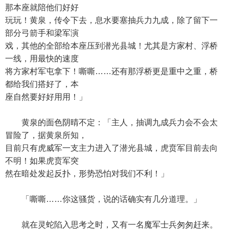
那本座就陪他们好好
玩玩！黄泉，传令下去，息水要塞抽兵力九成，除了留下一
部分弓箭手和梁军演
戏，其他的全部给本座压到潜光县城！尤其是方家村、浮桥
一线，用最快的速度
将方家村军屯拿下！嘶嘶……还有那浮桥更是重中之重，桥
都给我们搭好了，本
座自然要好好用用！」
黄泉的面色阴晴不定：「主人，抽调九成兵力会不会太
冒险了，据黄泉所知，
目前只有虎威军一支主力进入了潜光县城，虎贲军目前去向
不明！如果虎贲军突
然在暗处发起反扑，形势恐怕对我们不利！」
「嘶嘶……你这骚货，说的话确实有几分道理。」
就在灵蛇陷入思考之时，又有一名魔军士兵匆匆赶来。