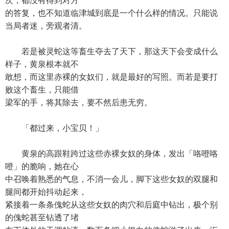
次，都没有得到对方
的答复，也不知道临津城到底是一个什么样的情况。只能说
当局者迷，旁观者清。
若是被灵蛇这等畜生夺去了天下，那这天下会变成什么
样子，黄泉根本就不
敢想，而这里赤裸的女奴们，就是最好的写照。而若是要打
败这个畜生，只能借
梁军的手，将其除去，要不然后患无穷。
「都过来，小宝贝！」
黄泉的高跟鞋跨过这些赤裸女奴的身体，发出「咯噔咯
噔」的脆响，她在心
中召唤着熟悉的气息，不消一会儿，脚下这些女奴的双腿和
腿间都开始抖动起来，
紧接着一条条傀蛇从这些女奴的肉穴和后庭中钻出，极个别
的傀蛇甚至钻透了堵