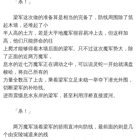
「杀！」
梁军这次做的准备算是相当的完备了，防线周围除了筑
起木墙，还堆起了小
半人高的土方，若是大平地魔军很容易冲上去，但这样加
高，他们只能拼命的往
上爬才能够得着木墙后面的梁军。只不过这次魔军势大，除
了正面的近两万魔军，
息水的近七万魔军正在调动之中，可以说灵蛇一开始就满盘
梭哈，将自己所有的
力量全数压了上去，乘着梁军立足未稳一举夺下潜光外围，
切断梁军的补给线。
进而震慑息水东岸的梁军，甚至利用浮桥直接渡河。
「杀！」
两万魔军顶着梁军的箭雨直冲向防线，最前面的则是几
个由安陵城退来的残