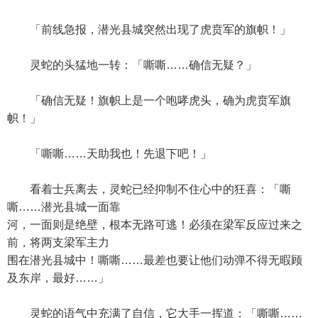
「前线急报，潜光县城突然出现了虎贲军的旗帜！」
灵蛇的头猛地一转：「嘶嘶……确信无疑？」
「确信无疑！旗帜上是一个咆哮虎头，确为虎贲军旗
帜！」
「嘶嘶……天助我也！先退下吧！」
看着士兵离去，灵蛇已经抑制不住心中的狂喜：「嘶
嘶……潜光县城一面靠
河，一面则是绝壁，根本无路可逃！必须在梁军反应过来之
前，将两支梁军主力
围在潜光县城中！嘶嘶……最差也要让他们动弹不得无暇顾
及东岸，最好……」
灵蛇的语气中充满了自信，它大手一挥道：「嘶嘶……