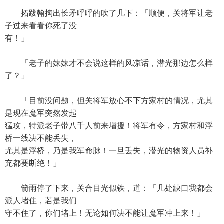
拓跋翰掏出长矛呼呼的吹了几下：「顺便，关将军让老
子过来看看你死了没
有！」
「老子的妹妹才不会说这样的风凉话，潜光那边怎么样
了？」
「目前没问题，但关将军放心不下方家村的情况，尤其
是现在魔军突然发起
猛攻，特派老子带八千人前来增援！将军有令，方家村和浮
桥一线决不能丢失，
尤其是浮桥，乃是我军命脉！一旦丢失，潜光的物资人员补
充都要断绝！」
箭雨停了下来，关合目光似铁，道：「几处缺口我都会
派人堵住，若是我们
守不住了，你们堵上！无论如何决不能让魔军冲上来！」