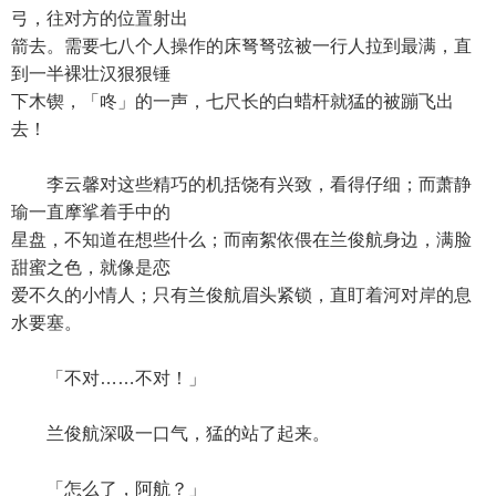
弓，往对方的位置射出
箭去。需要七八个人操作的床弩弩弦被一行人拉到最满，直
到一半裸壮汉狠狠锤
下木锲，「咚」的一声，七尺长的白蜡杆就猛的被蹦飞出
去！
李云馨对这些精巧的机括饶有兴致，看得仔细；而萧静
瑜一直摩挲着手中的
星盘，不知道在想些什么；而南絮依偎在兰俊航身边，满脸
甜蜜之色，就像是恋
爱不久的小情人；只有兰俊航眉头紧锁，直盯着河对岸的息
水要塞。
「不对……不对！」
兰俊航深吸一口气，猛的站了起来。
「怎么了，阿航？」