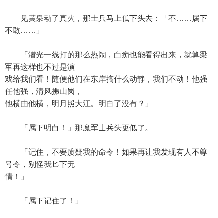
见黄泉动了真火，那士兵马上低下头去：「不……属下
不敢……」
「潜光一线打的那么热闹，白痴也能看得出来，就算梁
军再这样也不过是演
戏给我们看！随便他们在东岸搞什么动静，我们不动！他强
任他强，清风拂山岗，
他横由他横，明月照大江。明白了没有？」
「属下明白！」那魔军士兵头更低了。
「记住，不要质疑我的命令！如果再让我发现有人不尊
号令，别怪我匕下无
情！」
「属下记住了！」