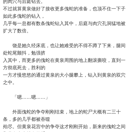
的肉穴与后庭钻去。
不过就算黄泉做好了接收更多傀蛇的准备，也顶不住一下子
如此多傀蛇的钻入，
几乎每一息都有数条傀蛇钻入其中，后庭与肉穴孔洞猛地被
扩大了数倍。
饶是她久经床底，也让她难受的不得不蹲了下来，腿间
处蛇尾颤抖，勉强挤
入其中，而更多的傀蛇在黄泉周围的地上翻滚撕咬，直到一
方彻底死去，胜利的
一方才慢悠悠的通过黄泉的大小腿攀上，钻入到黄泉的双穴
之中。
「嗯……嗯……」
外面傀蛇的争夺刚刚结束，地上的蛇尸大概有二三十
条，多的几乎都被吞噬
殆尽。但黄泉花宫中的争夺这才刚刚开始，新来的傀蛇之间