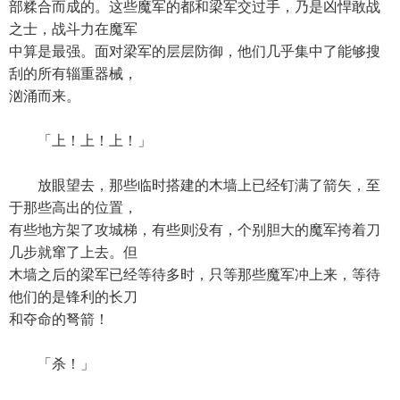
部糅合而成的。这些魔军的都和梁军交过手，乃是凶悍敢战
之士，战斗力在魔军
中算是最强。面对梁军的层层防御，他们几乎集中了能够搜
刮的所有辎重器械，
汹涌而来。
「上！上！上！」
放眼望去，那些临时搭建的木墙上已经钉满了箭矢，至
于那些高出的位置，
有些地方架了攻城梯，有些则没有，个别胆大的魔军挎着刀
几步就窜了上去。但
木墙之后的梁军已经等待多时，只等那些魔军冲上来，等待
他们的是锋利的长刀
和夺命的弩箭！
「杀！」