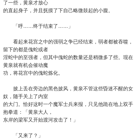
了一些，黄泉才放心
的直起身子，并且抚摸了下自己略微鼓起的小腹。
「呼……终于结束了……」
看起来花宫之中的强弱之争已经结束，弱者都被吞噬，
留下的都是傀蛇或者
淫蛇中的至强者，但其中傀蛇的数量还是稍微多了些。现在
黄泉就有机会催动魔
功，将花宫中的傀蛇炼化。
披上丢在旁边的黑色披风，黄泉不管这些昏迷不醒的女
奴，随手关上了内室
的大门。恰好这时一个魔军士兵来报，只见他跪在地上双手
抱拳道：「黄泉大人，
东岸的梁军又开始渡河攻击了！」
「又来了？」