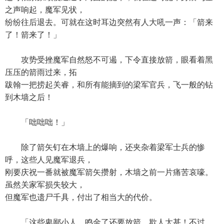
之声响起，魔军见状，
纷纷往后退去。可就在这时耳边突然有人大吼一声：「箭来
了！箭来了！」
攻势受挫魔军自然怒不可遏，下令直接放箭，眼看着黑
压压的箭雨过来，拓
跋翰一把捞起关睿，和所有能摘到的梁军官兵，飞一般的钻
到木墙之后！
「咄咄咄！」
除了箭矢钉在木墙上的爆响，还夹杂着梁军士兵的惨
呼，这些人见魔军退兵，
刚要庆祝一番就被魔军箭矢攒射，木墙之前一片痛苦哀嚎。
虽然关家军损失较大，
但魔军也遗尸千具，付出了相当大的代价。
「这些卑鄙小人，鸣金了还要放箭，欺人太甚！不过，