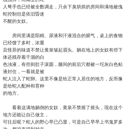
人弩手也已经被全数调走，只余下臭烘烘的房间和满地被傀
蛇控制但是依旧昏迷
不醒的女奴。
房间里满是阳精、尿液和汗液混合的腥气，桌上的食物
已经馊了多时，浓重
且怪异的味道不禁让黄泉皱起眉头。躺在地上的女奴有些下
体还残存着干涸的白
色浊液，有些则肚子滚圆，腿间的前后穴都被一坨灰白色粘
液封住，一看就是被
蛇人注入了蛇卵。这里不像是给正常人居住的地方，反而像
是给蛇人配种和育种
的地方。
看着这满地躺倒的女奴，黄泉不禁摇了摇头，现在这个
地方还能让自己做主，
可往后呢？蛇人的野心早已凸显，可是自己早早上书鬼罗多