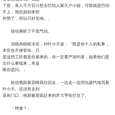
了想，有人千方百计想去巴结人家大户小姐，可惜就是巴结
不上，我也就别拿腔
作势了，所以只好笑纳。」
徐伯夷听了不觉气结。
花晴风暗暗冷笑，对叶小天道：「既是你个人的私事，
本官也不便管你。只
是这些工匠都是你雇来的，你一定要严加约束，如果他们惹
出什么事端来，本县
唯你是问。」
徐伯夷跟着花晴风往回走，一边走一边同仇敌忾地骂着
叶小天。还没有走到
县衙门口，他就被迎面赶来的罗大亨给拦住了。
「绝食？」