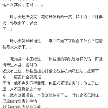
这不在其位，怎能……」
叶小天还没说完，花晴风便哈哈一笑，摆手道：「叶典
史，你误会了，误会
了。」
叶小天笑眯眯地道：「哦？不知下官误会了什么？还请
县尊大人示下。」
花知县一本正经道：「徐县丞的确说过这样的话，而且
请示过本县。当时你
还没有上任，徐县丞担心奸猾之徒趁机徇私枉法，故而下
令，一应案件全要禀报
于他，他不点头不得受理。你正式署理公务时，他去了山
里，来不及撤销这个命
令，致有这番误会。本官这就传令下去，叶典史既已到任，
理应由你负责的事情，
就该由你担当起责任嘛。」