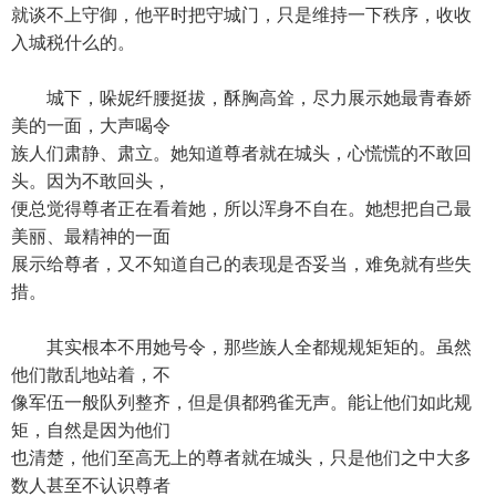
就谈不上守御，他平时把守城门，只是维持一下秩序，收收
入城税什么的。
城下，哚妮纤腰挺拔，酥胸高耸，尽力展示她最青春娇
美的一面，大声喝令
族人们肃静、肃立。她知道尊者就在城头，心慌慌的不敢回
头。因为不敢回头，
便总觉得尊者正在看着她，所以浑身不自在。她想把自己最
美丽、最精神的一面
展示给尊者，又不知道自己的表现是否妥当，难免就有些失
措。
其实根本不用她号令，那些族人全都规规矩矩的。虽然
他们散乱地站着，不
像军伍一般队列整齐，但是俱都鸦雀无声。能让他们如此规
矩，自然是因为他们
也清楚，他们至高无上的尊者就在城头，只是他们之中大多
数人甚至不认识尊者