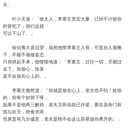
天。
叶小天道：「徐大人，李寨主宽宏大量，已经不计较你
的冒犯了，咱们这就
可以下山了。」
徐伯夷大喜过望，虽然他恨李寨主入骨，可是在人屋檐
下，不能不做做姿态，
只得拱起手来，假惺惺地道：「李寨主，过往一切，尽都过
去了。你放心，徐某
是不会放在心上的。」
李寨主傲然道：「你就是放在心上，老夫也不怕！姓徐
的，你有个好部下呀，
如果不是他再三解劝，老夫又听说你已许诺，要在县衙门前
筑坛祈天，绝食求雨，
也算是有几分诚意，老夫是绝不会这么容易放你离开的。」