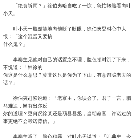
「绝食祈雨？」徐伯夷暗自吃了一惊，急忙转脸看向叶
小天。
叶小天一脸黠笑地向他眨了眨眼，徐伯夷登时心中大
恨：「这个混蛋又要搞
什么鬼？」
李寨主见他对自己的话置之不理，脸色顿时沉了下来，
不悦道：「姓徐的，
你这是什么意思？莫非这只是你为了下山，有意诳骗老夫的
话？」
徐伯夷赶紧说道：「老寨主，你误会了。君子一言，驷
马难追，岂有出尔反
尔的道理？更何况徐某还是葫县县丞，当朝命官，许诺过的
事更绝不会毁诺背信。」
李寨主听了，脸色稍霁，对叶小天说道：「叶典史，今