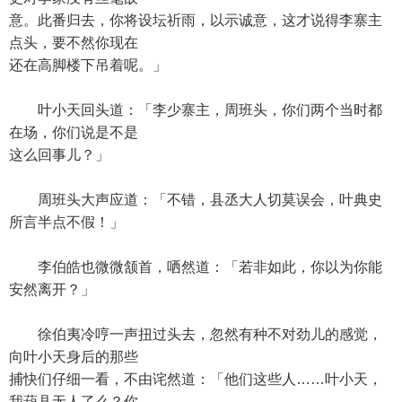
意。此番归去，你将设坛祈雨，以示诚意，这才说得李寨主
点头，要不然你现在
还在高脚楼下吊着呢。」
叶小天回头道：「李少寨主，周班头，你们两个当时都
在场，你们说是不是
这么回事儿？」
周班头大声应道：「不错，县丞大人切莫误会，叶典史
所言半点不假！」
李伯皓也微微颔首，哂然道：「若非如此，你以为你能
安然离开？」
徐伯夷冷哼一声扭过头去，忽然有种不对劲儿的感觉，
向叶小天身后的那些
捕快们仔细一看，不由诧然道：「他们这些人……叶小天，
我葫县无人了么？你