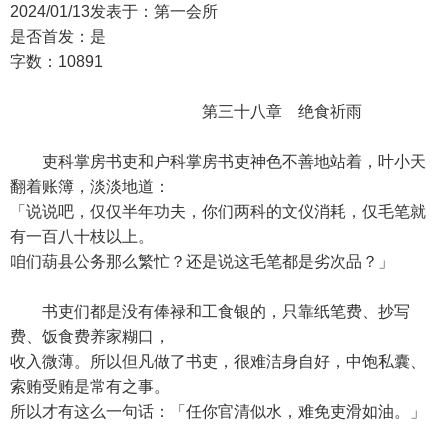
2024/01/13发表于：第一会所
是否首发：是
字数：10891
第三十八章 绝食祈雨
吏科掌房书吏和户科掌房书吏神色不善地站着，叶小天
翻着账簿，淡淡地道：
「说说吧，仅仅半年功夫，你们两科的文仪消耗，仅毛笔就
有一百八十枝以上。
咱们葫县公务那么繁忙？还是说这毛笔都是劣次品？」
书吏们都是没有俸禄和工食银的，只靠纸笔费、抄写
费、饭食费养家糊口，
收入微薄。所以但凡做了书吏，很难洁身自好，中饱私囊、
索贿受贿是常有之事。
所以才有这么一句话：「任你官清似水，难免吏滑如油。」