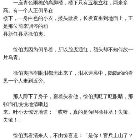
一座青色雨檐的高脚楼，楼下只有五根立柱，两米多
高。有一个人正倒吊在
楼下，一身白色的小衣，披头散发，长发直垂到地面上，正
是那位前来调停的葫
县新任县丞徐伯夷。
徐伯夷因为倒吊着，所以脸庞通红，额头却不知何故一
片乌青。
徐伯夷痛得眼泪都流出来了，泪水迷离中，隐隐约约看
见一个人走到近旁。
那人蹲下了身子，歪着头看他，徐伯夷眨了眨眼睛，那
张面孔慢慢地清晰起
来。叶小天惊讶地道：「哎呀，真的是你啊徐县丞！失敬、
失敬！」
徐伯夷看清来人，不由惊喜道：「是你！官兵上山了？