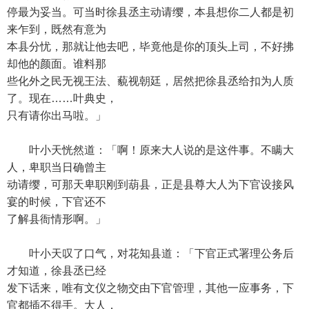
停最为妥当。可当时徐县丞主动请缨，本县想你二人都是初
来乍到，既然有意为
本县分忧，那就让他去吧，毕竟他是你的顶头上司，不好拂
却他的颜面。谁料那
些化外之民无视王法、藐视朝廷，居然把徐县丞给扣为人质
了。现在……叶典史，
只有请你出马啦。」
叶小天恍然道：「啊！原来大人说的是这件事。不瞒大
人，卑职当日确曾主
动请缨，可那天卑职刚到葫县，正是县尊大人为下官设接风
宴的时候，下官还不
了解县衙情形啊。」
叶小天叹了口气，对花知县道：「下官正式署理公务后
才知道，徐县丞已经
发下话来，唯有文仪之物交由下官管理，其他一应事务，下
官都插不得手。大人，