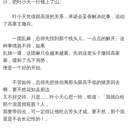
计，把叶小天一行领上了山。
叶小天凭借跟高涯的关系，承诺会妥善解决此事，说动
了高寨主撤兵。
一团乱麻，总得先找到那个线头儿，一点点的解开。这
种事情急不得，如果
乱抽一通，这团麻只会越来越紧。先劝这老头子撤回高家
寨，缓和了当下局势，
便是一个好的开始。
不管如何，总得先把徐伯夷那头眼高手低的猪弄回去
啊，要不然花知县那边
又不好交待。只是……叶小天心思一转，暗道：「我就白给
那个混蛋揩屁股？人，
我要带回去，可一定得让他吃点苦头才成。要不然，那个混
蛋是不会长记性的！」