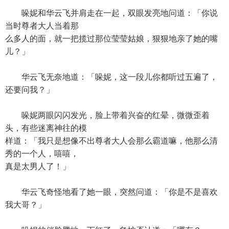
哚妮和华云飞并肩走在一起，双眼发亮地问道：「你说
当时尊者大人当着那
么多人的面，就一把揽过那位莹莹姑娘，狠狠地亲了她的嘴
儿？」
华云飞无奈地道：「哚妮，这一段儿你都听过五遍了，
还要问我？」
哚妮两眼闪闪发光，脸上带着兴奋的红晕，微微歪着
头，有些迷离神往的模
样道：「我只是想像不出尊者大人会那么霸道嘛，他那么清
秀的一个人，嘻嘻，
真是太男人了！」
华云飞奇怪地看了她一眼，突然问道：「你是不是喜欢
我大哥？」