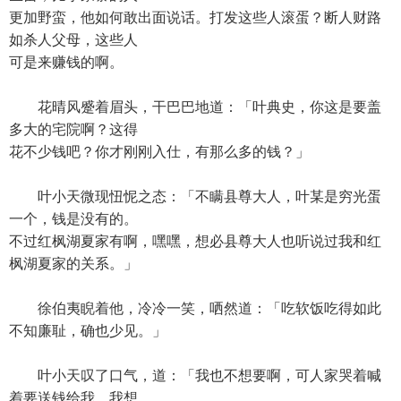
更加野蛮，他如何敢出面说话。打发这些人滚蛋？断人财路
如杀人父母，这些人
可是来赚钱的啊。
花晴风蹙着眉头，干巴巴地道：「叶典史，你这是要盖
多大的宅院啊？这得
花不少钱吧？你才刚刚入仕，有那么多的钱？」
叶小天微现忸怩之态：「不瞒县尊大人，叶某是穷光蛋
一个，钱是没有的。
不过红枫湖夏家有啊，嘿嘿，想必县尊大人也听说过我和红
枫湖夏家的关系。」
徐伯夷睨着他，冷冷一笑，哂然道：「吃软饭吃得如此
不知廉耻，确也少见。」
叶小天叹了口气，道：「我也不想要啊，可人家哭着喊
着要送钱给我。我想