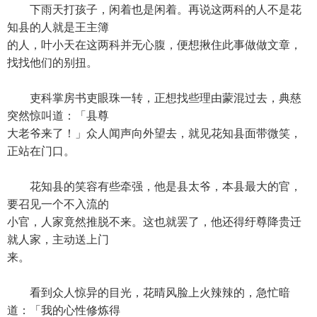
下雨天打孩子，闲着也是闲着。再说这两科的人不是花
知县的人就是王主簿
的人，叶小天在这两科并无心腹，便想揪住此事做做文章，
找找他们的别扭。
吏科掌房书吏眼珠一转，正想找些理由蒙混过去，典慈
突然惊叫道：「县尊
大老爷来了！」众人闻声向外望去，就见花知县面带微笑，
正站在门口。
花知县的笑容有些牵强，他是县太爷，本县最大的官，
要召见一个不入流的
小官，人家竟然推脱不来。这也就罢了，他还得纡尊降贵迁
就人家，主动送上门
来。
看到众人惊异的目光，花晴风脸上火辣辣的，急忙暗
道：「我的心性修炼得