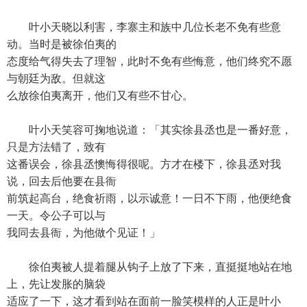
叶小天晓以利害，李寨主和族中几位长老不免有些意
动。当时是被徐伯夷的
态度给气得失去了理智，此时不免有些悔意，他们终究不愿
与朝廷为敌。但就这
么放徐伯夷离开，他们又有些不甘心。
叶小天笑容可掬地说道：「其实徐县丞也是一番好意，
只是方法错了，致有
这番误会，徐县丞懊悔得很呢。方才在楼下，徐县丞对我
说，回去后他要在县衙
前筑起高台，绝食祈雨，以示诚意！一日不下雨，他便绝食
一天。令公子可以与
我同去县衙，为他做个见证！」
徐伯夷被人提着腿从钩子上放了下来，直挺挺地站在地
上，先让发胀的脑袋
适应了一下，这才看到站在面前一脸笑模样的人正是叶小