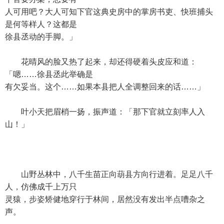
人可用吧？大人可知下官这典史房中的掌房书吏、快班捕头
是何等样人？这都是
徐县丞动的手脚。」
花晴风的脸又热了起来，却还得硬着头皮应和道：
「嗯……徐县丞此举确是
有欠妥当。这个……如果本县把人全调整回来的话……」
叶小天把眉梢一扬，振声道：「那下官就立刻率人入
山！」
山野丛林中，八千生苗正向葫县方向行进着。足足八千
人，仿佛成千上万只
灵猿，步姿矫健地穿行于林间，居然没有发出半点嘈杂之
声。