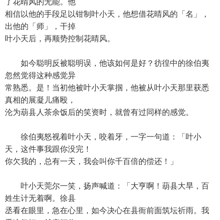
了花晴风的无能。他
相信以他的手段足以钳制叶小天，他想借花晴风的「名」，
出他的「师」，干掉
叶小天后，再顺势控制花晴风。
如今聪明反被聪明误，他该如何是好？彷徨中的徐伯夷
忽然觉得这种感觉异
常熟悉。是！当初他被叶小天掌掴，他被从叶小天那里获悉
真相的展凝儿痛殴，
沦为葫县人茶余饭后的笑资时，就曾有过同样的感觉。
徐伯夷怒视着叶小天，咬着牙，一字一句道：「叶小
天，这件事我跟你没完！
你欠我的，总有一天，我会叫你千百倍的偿还！」
叶小天莞尔一笑，扬声喊道：「大亨啊！葫县大旱，百
姓生计无着啊。徐县
丞看在眼里，急在心里，如今决心在县衙前面筑坛祈雨。我