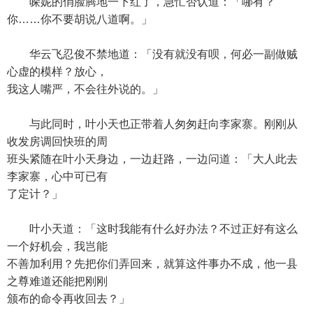
哚妮的俏脸腾地一下红了，急忙否认道：「哪有？
你……你不要胡说八道啊。」
华云飞忍俊不禁地道：「没有就没有呗，何必一副做贼
心虚的模样？放心，
我这人嘴严，不会往外说的。」
与此同时，叶小天也正带着人匆匆赶向李家寨。刚刚从
收发房调回快班的周
班头紧随在叶小天身边，一边赶路，一边问道：「大人此去
李家寨，心中可已有
了定计？」
叶小天道：「这时我能有什么好办法？不过正好有这么
一个好机会，我岂能
不善加利用？先把你们弄回来，就算这件事办不成，他一县
之尊难道还能把刚刚
颁布的命令再收回去？」