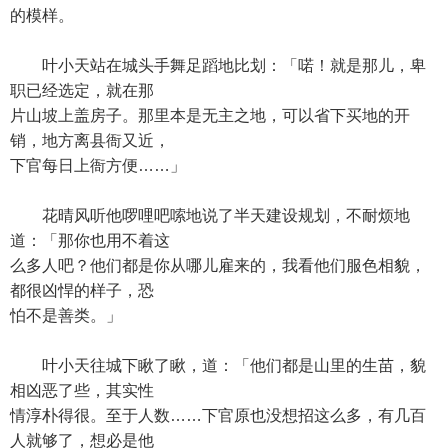
的模样。
叶小天站在城头手舞足蹈地比划：「喏！就是那儿，卑
职已经选定，就在那
片山坡上盖房子。那里本是无主之地，可以省下买地的开
销，地方离县衙又近，
下官每日上衙方便……」
花晴风听他啰哩吧嗦地说了半天建设规划，不耐烦地
道：「那你也用不着这
么多人吧？他们都是你从哪儿雇来的，我看他们服色相貌，
都很凶悍的样子，恐
怕不是善类。」
叶小天往城下瞅了瞅，道：「他们都是山里的生苗，貌
相凶恶了些，其实性
情淳朴得很。至于人数……下官原也没想招这么多，有几百
人就够了，想必是他