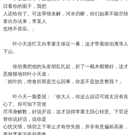
日看你的面子，我把
人还给你了。可这旱情未解，河水仍断，你们如果不能尽快
拿出办法来，李某人
也绝不答应。」
叶小天连忙又向李寨主保证一番，这才带着徐伯夷等人
下山。
徐伯夷把他的头发胡乱扎起，折了一截木棍簪好，这才
恶狠狠地对叶小天道：
「姓叶的，绝食祈雨是怎么回事，你是不是故意整我？」
叶小天一脸委屈：「徐大人，你这么说话可就太没有良
心了。你可知下官使
尽浑身解数，好说歹说，这才说得李寨主回心转意。下官还
替你说好话，说你是
心忧灾情，情切之下举止才有些失措，并非有意偏袒高家，
更对李家没有丝毫敌