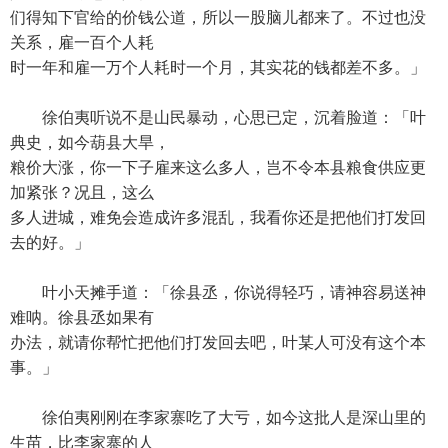
们得知下官给的价钱公道，所以一股脑儿都来了。不过也没
关系，雇一百个人耗
时一年和雇一万个人耗时一个月，其实花的钱都差不多。」
徐伯夷听说不是山民暴动，心思已定，沉着脸道：「叶
典史，如今葫县大旱，
粮价大涨，你一下子雇来这么多人，岂不令本县粮食供应更
加紧张？况且，这么
多人进城，难免会造成许多混乱，我看你还是把他们打发回
去的好。」
叶小天摊手道：「徐县丞，你说得轻巧，请神容易送神
难呐。徐县丞如果有
办法，就请你帮忙把他们打发回去吧，叶某人可没有这个本
事。」
徐伯夷刚刚在李家寨吃了大亏，如今这批人是深山里的
生苗，比李家寨的人