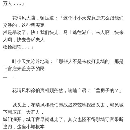
万人……」
花晴风大骇，顿足道：「这个叶小天究竟是怎么跟他们
交涉的，这些蛮夷定
然是暴动了。快！我们快走！马上逃往湖广。来人啊，快来
人啊，快去告诉夫人
收拾细软……」
叶小天笑吟吟地道：「那些人不是来攻打县城的，那是
下官雇来盖房子的民
工。」
花晴风和徐伯夷相顾茫然，喃喃自语：「盖房子的？」
城头上，花晴风和徐伯夷战战兢兢地探出头去，就见城
下黑压压一大群人，
城门洞开，城守官早就逃走了。其实也怪不得那城守官果断
逃跑，这座小城根本