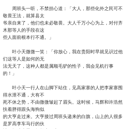
周班头一听，不禁担心道：「大人，那些化外之民可不
敬畏王法，就算县太
爷亲自来了，他们也未必敬畏。大人千万小心为上，对付齐
木那等人的手段在这
些人面前根本行不通。」
叶小天微微一笑：「你放心，我在贵阳时早就见识过他
们这等人是如何的无
法无天了，这种人都是属顺毛驴的性子，我会见机行事
的！」
叶小天一行人在山脚下站住，见高家寨的人把李家寨围
得水泄不通，大有不
死不休之势，不由微微皱起了眉头。这时候，马辉和许浩然
扶着胖得跟头海狗似
的大亨走过来。大亨接过周班头递来的白旗，山上的人很多
是罗高李车马行的伙