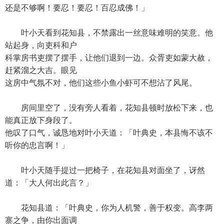
还是不够啊！要忍！要忍！百忍成佛！」
叶小天看到花知县，不禁露出一丝意味难明的笑意。他
站起身，向吏科和户
科掌房书吏摆了摆手，让他们退到一边。众胥吏如蒙大赦，
赶紧溜之大吉。眼见
这房中气氛不对，他们这些小鱼小虾可不想沾了风尾。
房间里空了，没有旁人看着，花知县顿时放松下来，也
能真正放下身段了。
他叹了口气，诚恳地对叶小天道：「叶典史，本县悔不该不
听你的忠言啊！」
叶小天随手提过一把椅子，在花知县对面坐了，讶然
道：「大人何出此言？」
花知县道：「叶典史，你为人机警，善于权变。高李两
寨之争，由你出面调