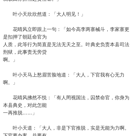
叶小天欣欣然道：「大人明见！」
花晴风立即跟上一句：「如今高李两寨械斗，李家寨更
是扣押了朝廷命官为
人质，此等行为简直是无法无天之至。叶典史负责本县司法
刑狱，此事责无旁贷
啊。」
叶小天马上愁眉苦脸地道：「大人，下官我有心无力
啊。」
花晴风拂然不悦：「有人罔视国法，囚禁命官，你身为
本县典史，对此怎能
一再推脱……」
叶小天道：「大人，非是下官推脱，实是无能为力啊。
下官要办案，总要有