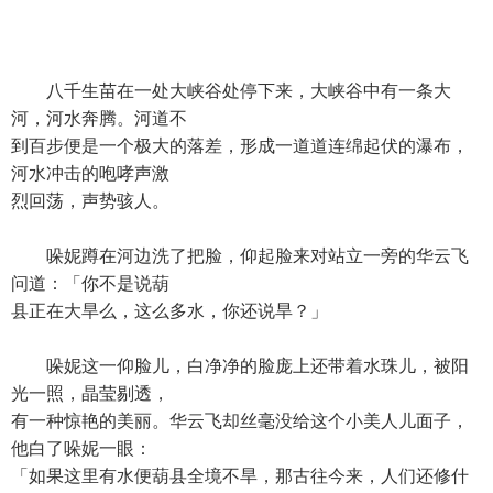
八千生苗在一处大峡谷处停下来，大峡谷中有一条大
河，河水奔腾。河道不
到百步便是一个极大的落差，形成一道道连绵起伏的瀑布，
河水冲击的咆哮声激
烈回荡，声势骇人。
哚妮蹲在河边洗了把脸，仰起脸来对站立一旁的华云飞
问道：「你不是说葫
县正在大旱么，这么多水，你还说旱？」
哚妮这一仰脸儿，白净净的脸庞上还带着水珠儿，被阳
光一照，晶莹剔透，
有一种惊艳的美丽。华云飞却丝毫没给这个小美人儿面子，
他白了哚妮一眼：
「如果这里有水便葫县全境不旱，那古往今来，人们还修什