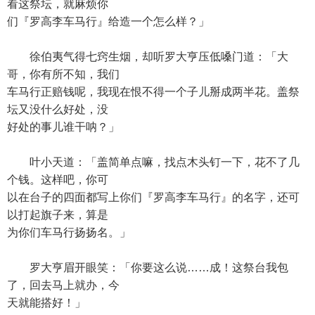
看这祭坛，就麻烦你
们『罗高李车马行』给造一个怎么样？」
徐伯夷气得七窍生烟，却听罗大亨压低嗓门道：「大
哥，你有所不知，我们
车马行正赔钱呢，我现在恨不得一个子儿掰成两半花。盖祭
坛又没什么好处，没
好处的事儿谁干呐？」
叶小天道：「盖简单点嘛，找点木头钉一下，花不了几
个钱。这样吧，你可
以在台子的四面都写上你们『罗高李车马行』的名字，还可
以打起旗子来，算是
为你们车马行扬扬名。」
罗大亨眉开眼笑：「你要这么说……成！这祭台我包
了，回去马上就办，今
天就能搭好！」