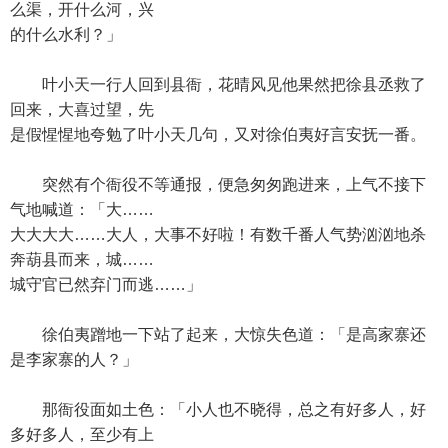
么渠，开什么河，兴
的什么水利？」
叶小天一行人回到县衙，花晴风见他果然把徐县丞救了
回来，大喜过望，先
是假惺惺地夸勉了叶小天几句，又对徐伯夷好言安抚一番。
突然有个衙役不等通报，便急匆匆跑进来，上气不接下
气地喊道：「大……
大大大大……大人，大事不好啦！有数千番人气势汹汹地杀
奔葫县而来，城……
城守官已然弃门而逃……」
徐伯夷蹭地一下站了起来，大惊失色道：「是高家寨还
是李家寨的人？」
那衙役面如土色：「小人也不晓得，总之有好多人，好
多好多人，至少有上