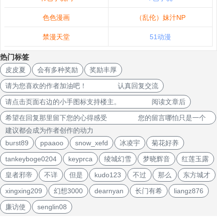
色色漫画
（乱伦）妹汁NP
禁漫天堂
51动漫
热门标签
皮皮夏
会有多种奖励
奖励丰厚
请为您喜欢的作者加油吧！ 认真回复交流
请点击页面右边的小手图标支持楼主。 阅读文章后
希望在回复那里留下您的心得感受 您的留言哪怕只是一个
建议都会成为作者创作的动力
burst89
ppaaoo
snow_xefd
冰凌宇
菊花好养
tankeyboge0204
keyprca
绫城幻雪
梦晓辉音
红莲玉露
皇者邪帝
不详
但是
kudo123
不过
那么
东方城才
xingxing209
幻想3000
dearnyan
长门有希
liangz876
廉访使
senglin08