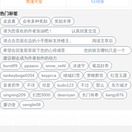
禁漫天堂
51动漫
热门标签
皮皮夏
会有多种奖励
奖励丰厚
请为您喜欢的作者加油吧！ 认真回复交流
请点击页面右边的小手图标支持楼主。 阅读文章后
希望在回复那里留下您的心得感受 您的留言哪怕只是一个
建议都会成为作者创作的动力
burst89
ppaaoo
snow_xefd
冰凌宇
菊花好养
tankeyboge0204
keyprca
绫城幻雪
梦晓辉音
红莲玉露
皇者邪帝
不详
但是
kudo123
不过
那么
东方城才
xingxing209
幻想3000
dearnyan
长门有希
liangz876
廉访使
senglin08
文
章
导