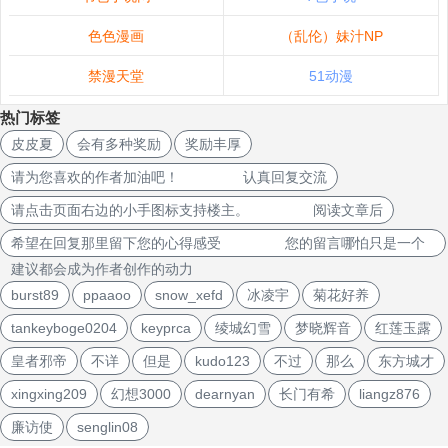
色色漫画
（乱伦）妹汁NP
禁漫天堂
51动漫
热门标签
皮皮夏
会有多种奖励
奖励丰厚
请为您喜欢的作者加油吧！ 认真回复交流
请点击页面右边的小手图标支持楼主。 阅读文章后
希望在回复那里留下您的心得感受 您的留言哪怕只是一个
建议都会成为作者创作的动力
burst89
ppaaoo
snow_xefd
冰凌宇
菊花好养
tankeyboge0204
keyprca
绫城幻雪
梦晓辉音
红莲玉露
皇者邪帝
不详
但是
kudo123
不过
那么
东方城才
xingxing209
幻想3000
dearnyan
长门有希
liangz876
廉访使
senglin08