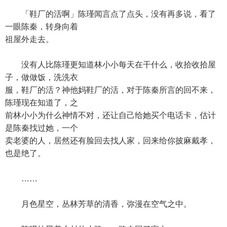
「鞋厂的活啊」陈瑾闻言点了点头，没有再多说，看了
一眼陈秦，转身向着
祖屋外走去。
没有人比陈瑾更知道林小小每天在干什么，收拾收拾屋
子，做做饭，洗洗衣
服，鞋厂的活？神他妈鞋厂的活，对于陈秦所言的回不来，
陈瑾现在知道了，之
前林小小为什么神情不对，还让自己给她买个电话卡，估计
是陈秦找过她，一个
卖老婆的人，居然还有脸回去找人家，回来给你披麻戴孝，
也是绝了。
……
月色星空，丛林芳草的清香，弥漫在空气之中。