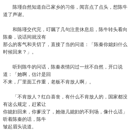
陈瑾自然知道自己家乡的习俗，闻言点了点头，想陈牛
道了声谢。
和陈瑾交代完，叮嘱了几句注意休息后，陈牛转头看向
陈秦，说话间就没有
那么的客气和关切了，直接了当的问道：「陈秦你媳妇什么
时候回来？」。
听到陈牛的问话，陈秦表情闪过一丝不自然，开口说
道：「她啊，估计是回
不来，厂里面工作重，老板不肯放人啊」。
「不肯放人？红白喜丧，有什么不肯放人的，国家都没
有这么规定，赶紧让
你媳妇回来，你爹没了，她做儿媳妇的不到场，像什么话」
听着陈秦的话，陈牛
皱起眉头说道。