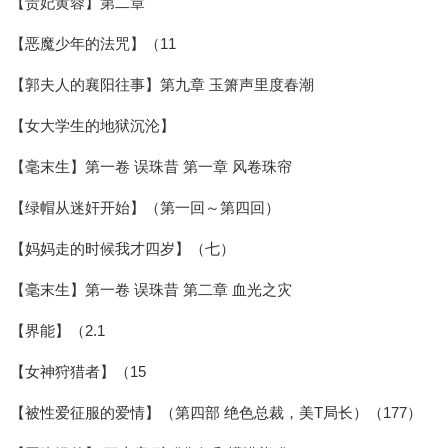
【贵妃黄蓉】第二章
【恶魔少年的法咒】（11
【郭夫人的襄阳往事】第九章 玉箫声里度春潮
【女大学生的地狱沉沦】
【毫末生】第一卷 误珠昔 第一章 风卷珠帘
【绿帽从迷奸开始】（第一回～第四回）
【妈妈走的时候我才四岁】（七）
【毫末生】第一卷 误珠昔 第二章 血光之灾
【界能】（2.1
【女神狩猎者】（15
【被性爱征服的爱情】（第四部 绝色总裁，美T局长）（177）