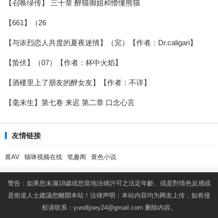
【召唤绿传】 三十章 醉猫御姐和懵懂熊猫
【661】（26
【与浓烈恋人共度的夏夜迷情】（完）【作者：Dr.caligari】
【蛰伏】（07）【作者：杯中火焰】
【酒楼里上了朋友的醉女友】【作者：不详】
【毫末生】第七卷 来迟 第二章 口念心言
友情链接
黄AV
猫咪视频在线
笔趣阁
黄色小说
警告：如果您未滿18歲或您當地法律許可之法定年齡、或是對情色反感或
是衛道人士建議您離開本站！法律声明：本站内容均为网友上传，如有侵
权请联系：
yundtjoey24@gmail.com
删除内容。