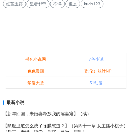
红莲玉露
皇者邪帝
不详
但是
kudo123
书包小说网
7色小说
色色漫画
（乱伦）妹汁NP
禁漫天堂
51动漫
最新小说
【新年回国，未婚妻释放我的淫妻癖】（续）
【除魔卫道怎么成了除膜慰道？】（第四十一章 女主播小桃子）
（后宫、无绿、纯爱、后宫、灵异、巨乳）