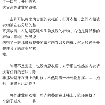
了一口气，开始收拾
这父亲陈建业的遗物。
走到可以称之为古董的衣柜前，打开衣柜，之间衣柜被
衣物被左右分明的整
齐摆放着，左边是陈建业生前换洗的衣物，右边是肖舒雅的
衣物，陈瑾目光淡淡
的扫了一眼那摆放整齐的蕾丝内衣以及内裤，然后转过头去
整理其了陈建业的衣
物。
陈瑾不是变态，也没有恋衣癖，对于那些性感的内衣裤
没有任何的想法，除
非那些是穿在身上的时候，不然对着一堆死物意淫……，抱
歉，陈瑾只玩活物？
将陈建业的衣物，整齐的叠放在床铺上，陈瑾便找了一
个袋子过来，一一将