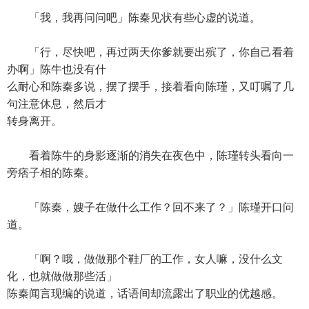
「我，我再问问吧」陈秦见状有些心虚的说道。
「行，尽快吧，再过两天你爹就要出殡了，你自己看着
办啊」陈牛也没有什
么耐心和陈秦多说，摆了摆手，接着看向陈瑾，又叮嘱了几
句注意休息，然后才
转身离开。
看着陈牛的身影逐渐的消失在夜色中，陈瑾转头看向一
旁痞子相的陈秦。
「陈秦，嫂子在做什么工作？回不来了？」陈瑾开口问
道。
「啊？哦，做做那个鞋厂的工作，女人嘛，没什么文
化，也就做做那些活」
陈秦闻言现编的说道，话语间却流露出了职业的优越感。