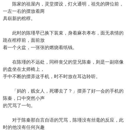
陈家的祖屋内，灵堂摆设，灯火通明，祖先的牌位前，
一左一右的摆放着两
具崭新的棺椁。
此时的陈瑾早已换下装束，身着麻衣孝布，面无表情的
跪在棺椁前，面前放
着一个火盆，一张张的燃烧着纸钱。
在陈瑾的不远处，同样丧父的堂兄陈秦，则是一副痞像
的盘坐在太师椅上，
手中不断的摆弄这手机，时不时放在耳边聆听。
「妈的，贱女人，死哪去了？」摆弄了好一会的手机的
陈秦，口中突然小声
的咒骂了一句。
对于陈秦那自言自语的咒骂，陈瑾没有丝毫的反应，此
时的他没有任何兴趣