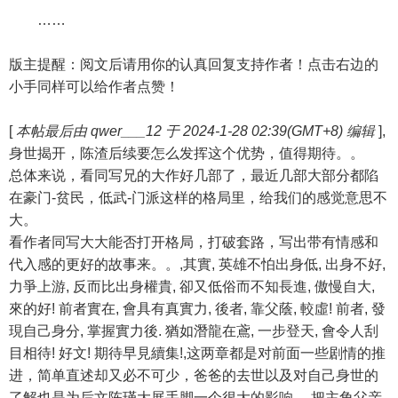
……
版主提醒：阅文后请用你的认真回复支持作者！点击右边的
小手同样可以给作者点赞！
[
本帖最后由 qwer___12 于 2024-1-28 02:39(GMT+8) 编辑
],
身世揭开，陈渣后续要怎么发挥这个优势，值得期待。。
总体来说，看同写兄的大作好几部了，最近几部大部分都陷
在豪门-贫民，低武-门派这样的格局里，给我们的感觉意思不
大。
看作者同写大大能否打开格局，打破套路，写出带有情感和
代入感的更好的故事来。。,其實, 英雄不怕出身低, 出身不好,
力爭上游, 反而比出身權貴, 卻又低俗而不知長進, 傲慢自大,
來的好! 前者實在, 會具有真實力, 後者, 靠父蔭, 較虛! 前者, 發
現自己身分, 掌握實力後. 猶如潛龍在鳶, 一步登天, 會令人刮
目相待! 好文! 期待早見續集!,这两章都是对前面一些剧情的推
进，简单直述却又必不可少，爸爸的去世以及对自己身世的
了解也是为后文陈瑾大展手脚一个很大的影响。,把主角父亲