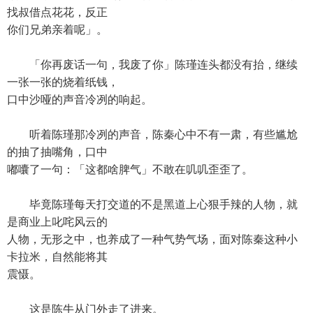
找叔借点花花，反正
你们兄弟亲着呢」。
「你再废话一句，我废了你」陈瑾连头都没有抬，继续
一张一张的烧着纸钱，
口中沙哑的声音冷冽的响起。
听着陈瑾那冷冽的声音，陈秦心中不有一肃，有些尴尬
的抽了抽嘴角，口中
嘟囔了一句：「这都啥脾气」不敢在叽叽歪歪了。
毕竟陈瑾每天打交道的不是黑道上心狠手辣的人物，就
是商业上叱咤风云的
人物，无形之中，也养成了一种气势气场，面对陈秦这种小
卡拉米，自然能将其
震慑。
这是陈牛从门外走了进来。