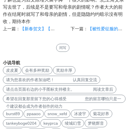
写去世了，后续是不是要写和母亲的剧情呢？作者大大的前
作在结尾时就写了和母亲的剧情，但是隐隐约约暗示没有明
收，期待本作
上一篇：
【新春贺文】【「瘟城母子」之《母亲最适合当飞机杯的3个理由》】（十二·上）[攻山门，破母穴！]
下一篇：
【被性爱征服的爱情】（第四部 绝色总裁，美T局长）（171）
同写
小说导航
皮皮夏
会有多种奖励
奖励丰厚
请为您喜欢的作者加油吧！ 认真回复交流
请点击页面右边的小手图标支持楼主。 阅读文章后
希望在回复那里留下您的心得感受 您的留言哪怕只是一
个建议都会成为作者创作的动力
burst89
ppaaoo
snow_xefd
冰凌宇
菊花好养
tankeyboge0204
keyprca
绫城幻雪
梦晓辉音