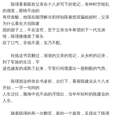
陈瑾看着眼前父亲在十八岁写下的笔记，有种时空错乱
的感觉，眼睛不由的
有些发酸，他现在能理解当初得知陈秦想诓骗姐姐时，父亲
为什么看在大伯陈建
国的面子上，不在追究，至于父亲当年希望的下一代兄弟
情，陈瑾微微摇了摇头
叹了口气，非他不愿，实乃不配。
轻捻这书页翻过，渐渐的父亲的笔记，从乡村的记录，
到了军旅的生活，字
迹也越发的成熟了起来，字里行间透露出一股刚毅的气势。
陈瑾就这样坐在书桌前，台灯下，看着陈建业从十八水
开始，一字一句间的
人生过往，脑海中也不由的浮现出，当年年轻时的陈建业的
人生。
随着陈瑾的再一次翻页，新的一个篇章，呈现在了陈瑾