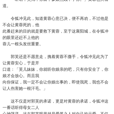
道。
令狐冲见此，知道黄蓉心意已决，便不再劝，不过他是
不会让黄蓉死的，他
此番赶来的目的就是要救下黄蓉，至于这襄阳城，在令狐冲
的眼里还赶不上他的
蓉儿一根头发丝重要。
郭芙还是不愿意走，拽着黄蓉不撒手，令狐冲见此为了
让黄蓉安心，于是开
口道：「芙儿妹妹，你就听你娘亲的吧，只有你安全了，你
娘才会放心。而且我
向你保证，我一定不会让你娘出事的，即使我死，我也不会
让人伤害她一根汗毛。」
这不仅是对郭芙的承诺，更是对黄蓉的承诺，令狐冲这
一番话听得母女二人
心神荡漾。这在郭芙眼里就是爱慕之人对自己的示爱，不仅