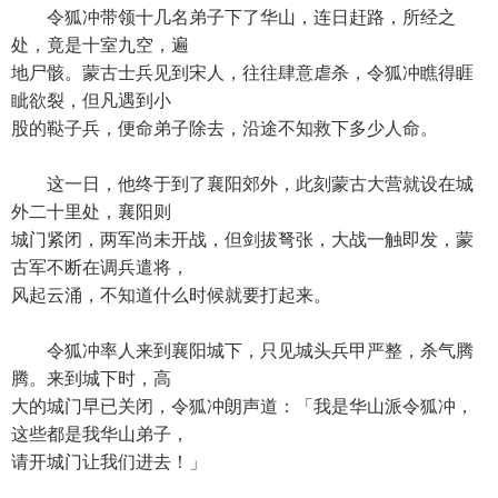
令狐冲带领十几名弟子下了华山，连日赶路，所经之
处，竟是十室九空，遍
地尸骸。蒙古士兵见到宋人，往往肆意虐杀，令狐冲瞧得睚
眦欲裂，但凡遇到小
股的鞑子兵，便命弟子除去，沿途不知救下多少人命。
这一日，他终于到了襄阳郊外，此刻蒙古大营就设在城
外二十里处，襄阳则
城门紧闭，两军尚未开战，但剑拔弩张，大战一触即发，蒙
古军不断在调兵遣将，
风起云涌，不知道什么时候就要打起来。
令狐冲率人来到襄阳城下，只见城头兵甲严整，杀气腾
腾。来到城下时，高
大的城门早已关闭，令狐冲朗声道：「我是华山派令狐冲，
这些都是我华山弟子，
请开城门让我们进去！」