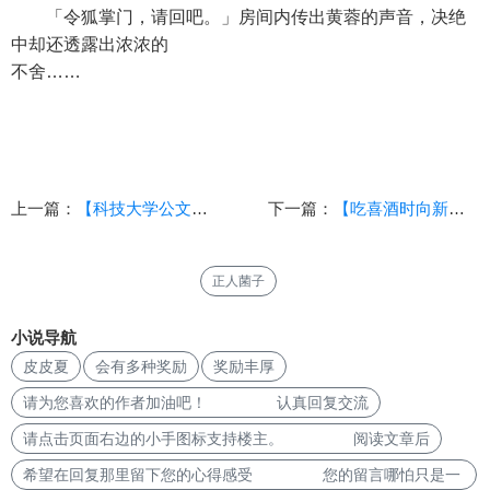
「令狐掌门，请回吧。」房间内传出黄蓉的声音，决绝
中却还透露出浓浓的
不舍……
上一篇：
【科技大学公文纪事】其一（AI文）
下一篇：
【吃喜酒时向新郎新娘道喜的正确方式】
正人菌子
小说导航
皮皮夏
会有多种奖励
奖励丰厚
请为您喜欢的作者加油吧！ 认真回复交流
请点击页面右边的小手图标支持楼主。 阅读文章后
希望在回复那里留下您的心得感受 您的留言哪怕只是一