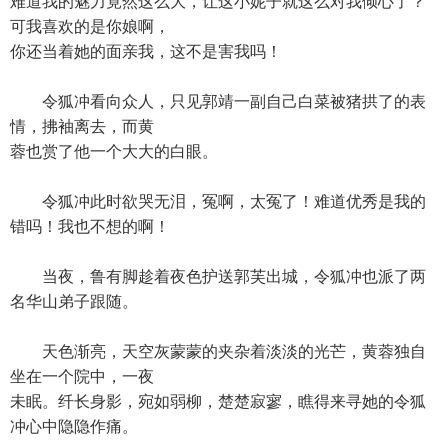
难道我的魅力竟然这么大，让这小妮子就这么对我倾心了？
可我喜欢的是你娘啊，
你还当着她的面亲我，这不是害我吗！
令狐冲看向众人，只见郭靖一副自己白菜被猪拱了的表
情，拂袖离去，而黄
蓉也赏了他一个大大的白眼。
令狐冲此时欲哭无泪，冤啊，太冤了！难道优秀是我的
错吗！我也不想的啊！
当夜，鲁有脚趁着夜色护送郭芙出城，令狐冲也派了两
名华山弟子跟随。
天色渐亮，天空灰蒙蒙的夹杂着淡淡的光芒，黄蓉独自
坐在一个院中，一夜
未眠。纤长身影，宛如弱柳，楚楚寂寥，瞧得来寻她的令狐
冲心中隐隐作痛。