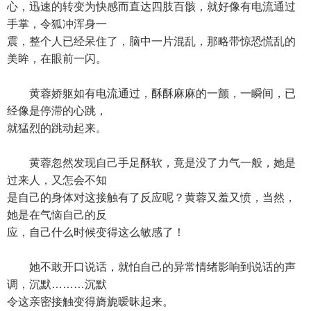
心，迅速的转变为快感而直达四肢百骸，就好像有电流通过
手掌，令狐冲浑身一
震，整个人已经呆住了，脑中一片混乱，那略带惊恐慌乱的
美眸，在眼前一闪。
黄蓉娇躯如有电流通过，酥酥麻麻的一颤，一瞬间，已
经像是停滞的心跳，
就猛烈的跳动起来。
黄蓉忽然发现自己手足酥软，竟是没了力气一般，她是
过来人，又怎会不知
是自己的身体对这接触有了反应呢？黄蓉又羞又愤，当然，
她是在气恼自己的反
应，自己什么时候变得这么敏感了！
她不敢开口说话，就怕自己的异常情绪影响到说话的声
调，沉默………沉默
令这亲密接触变得旖旎暧昧起来。