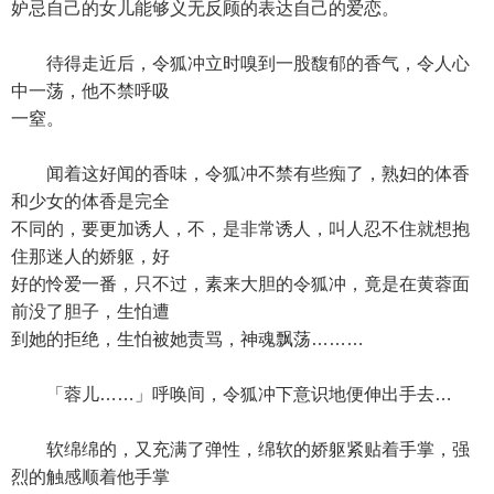
妒忌自己的女儿能够义无反顾的表达自己的爱恋。
待得走近后，令狐冲立时嗅到一股馥郁的香气，令人心
中一荡，他不禁呼吸
一窒。
闻着这好闻的香味，令狐冲不禁有些痴了，熟妇的体香
和少女的体香是完全
不同的，要更加诱人，不，是非常诱人，叫人忍不住就想抱
住那迷人的娇躯，好
好的怜爱一番，只不过，素来大胆的令狐冲，竟是在黄蓉面
前没了胆子，生怕遭
到她的拒绝，生怕被她责骂，神魂飘荡………
「蓉儿……」呼唤间，令狐冲下意识地便伸出手去…
软绵绵的，又充满了弹性，绵软的娇躯紧贴着手掌，强
烈的触感顺着他手掌