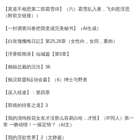
【莫道不相思第二部霜雪诗】（六）霜雪乱入夜，飞剑惹淫思
（附前文链接））
【一封调查问卷把我变成完美秘书】（AI生成）
【白玫瑰懺悔日記】第25,26章（女性向，女同，重肉）
【浮香暗闻录】仙城篇【第5章】
【御姐总裁的沉沦】36
【痴汉联盟Ⅱ运动会篇】（6）绅士与野兽
【误入歧途】：第四章
【郭靖的待客之道】3
【我的清纯校花女友才没那么容易白给，才怪】（IF同人）第一
章 一吻动情！一操定情？（AI文）
【我的淫欲世界】2（文静篇）