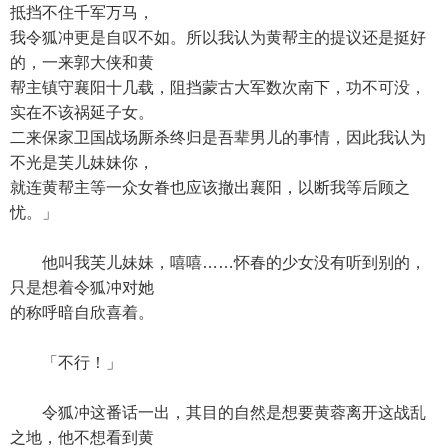
抵挡不住千军万马，
我令狐冲更是自叹不如。所以我认为黄帮主的提议还是挺好
的，一来郭大侠和黄
帮主镇守襄阳十几载，阻挡蒙古大军数次南下，功不可没，
实在不该祸延子女。
二来保家卫国战场厮杀终归是吾辈男儿的事情，因此我认为
不光是芙儿妹妹你，
就连黄帮主等一众女眷也应该撤出襄阳，以断我等后顾之
忧。」
他叫我芙儿妹妹，嘻嘻……怀春的少女没有听到别的，
只是想着令狐冲对她
的称呼暗自欣喜着。
「不行！」
令狐冲这番话一出，其目的自然是想要黄蓉离开这战乱
之地，他不想看到黄