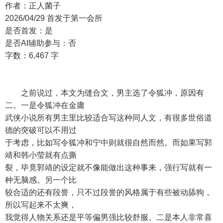
作者：正人菌子
2026/04/29 首发于第一会所
是否首发：是
是否AI辅助参与：否
字数：6,467 字
之前说过，本文为缝合文，男主选了令狐冲，原因有
二。一是令狐冲在金庸
武侠小说所有男主里比较适合写这种同人文，有很多世俗道
德的突破可以不用过
于考虑，比如写令狐冲和宁中则就很自然而然。而如果写郭
靖和韩小莹就有点撕
裂，毕竟郭靖的设定就不像能做出这种事来，强行写就有一
种无脑感。另一个比
较合适的还有段誉，只不过段誉的风格属于有些被动舔狗，
所以写起来不太爽，
我觉得人物关系还是平等偏男强比较舒服。二是本人非常喜