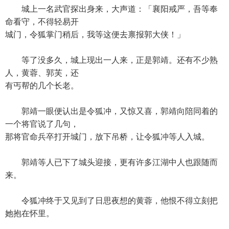
城上一名武官探出身来，大声道：「襄阳戒严，吾等奉
命看守，不得轻易开
城门，令狐掌门稍后，我等这便去禀报郭大侠！」
等了没多久，城上现出一人来，正是郭靖。还有不少熟
人，黄蓉、郭芙，还
有丐帮的几个长老。
郭靖一眼便认出是令狐冲，又惊又喜，郭靖向陪同着的
一个将官说了几句，
那将官命兵卒打开城门，放下吊桥，让令狐冲等人入城。
郭靖等人已下了城头迎接，更有许多江湖中人也跟随而
来。
令狐冲终于又见到了日思夜想的黄蓉，他恨不得立刻把
她抱在怀里。