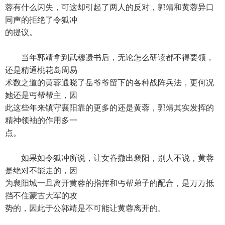
蓉有什么闪失，可这却引起了两人的反对，郭靖和黄蓉异口
同声的拒绝了令狐冲
的提议。
当年郭靖拿到武穆遗书后，无论怎么研读都不得要领，
还是精通桃花岛周易
术数之道的黄蓉通晓了岳爷爷留下的各种战阵兵法，更何况
她还是丐帮帮主，因
此这些年来镇守襄阳靠的更多的还是黄蓉，郭靖其实发挥的
精神领袖的作用多一
点。
如果如令狐冲所说，让女眷撤出襄阳，别人不说，黄蓉
是绝对不能走的，因
为襄阳城一旦离开黄蓉的指挥和丐帮弟子的配合，是万万抵
挡不住蒙古大军的攻
势的，因此于公郭靖是不可能让黄蓉离开的。