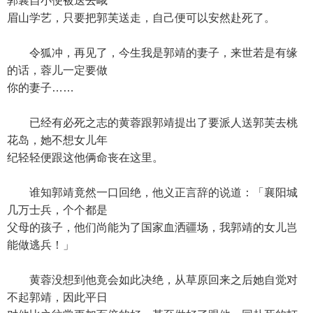
郭襄自小便被送去峨
眉山学艺，只要把郭芙送走，自己便可以安然赴死了。
令狐冲，再见了，今生我是郭靖的妻子，来世若是有缘
的话，蓉儿一定要做
你的妻子……
已经有必死之志的黄蓉跟郭靖提出了要派人送郭芙去桃
花岛，她不想女儿年
纪轻轻便跟这他俩命丧在这里。
谁知郭靖竟然一口回绝，他义正言辞的说道：「襄阳城
几万士兵，个个都是
父母的孩子，他们尚能为了国家血洒疆场，我郭靖的女儿岂
能做逃兵！」
黄蓉没想到他竟会如此决绝，从草原回来之后她自觉对
不起郭靖，因此平日