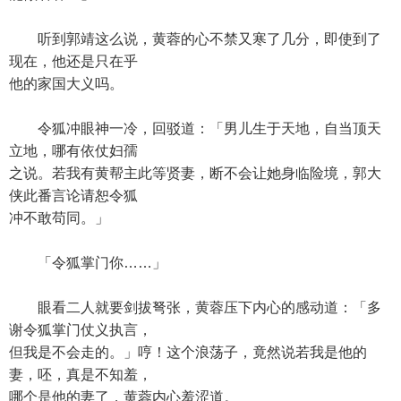
听到郭靖这么说，黄蓉的心不禁又寒了几分，即使到了
现在，他还是只在乎
他的家国大义吗。
令狐冲眼神一冷，回驳道：「男儿生于天地，自当顶天
立地，哪有依仗妇孺
之说。若我有黄帮主此等贤妻，断不会让她身临险境，郭大
侠此番言论请恕令狐
冲不敢苟同。」
「令狐掌门你……」
眼看二人就要剑拔弩张，黄蓉压下内心的感动道：「多
谢令狐掌门仗义执言，
但我是不会走的。」哼！这个浪荡子，竟然说若我是他的
妻，呸，真是不知羞，
哪个是他的妻了，黄蓉内心羞涩道。