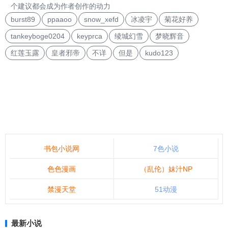
个建议都会成为作者创作的动力
burst89
ppaaoo
snow_xefd
冰凌宇
菊花好养
tankeyboge0204
keyprca
绫城幻雪
梦晓辉音
红莲玉露
皇者邪帝
不详
但是
kudo123
书包小说网
7色小说
色色漫画
（乱伦）妹汁NP
禁漫天堂
51动漫
最新小说