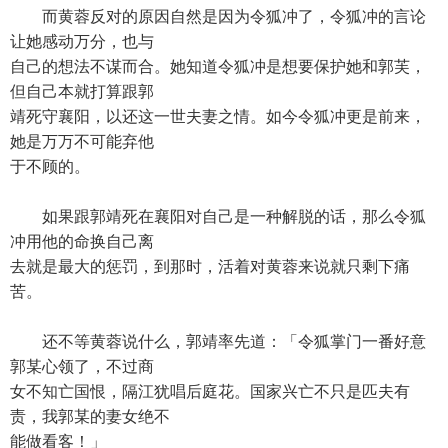
而黄蓉反对的原因自然是因为令狐冲了，令狐冲的言论
让她感动万分，也与
自己的想法不谋而合。她知道令狐冲是想要保护她和郭芙，
但自己本就打算跟郭
靖死守襄阳，以还这一世夫妻之情。如今令狐冲更是前来，
她是万万不可能弃他
于不顾的。
如果跟郭靖死在襄阳对自己是一种解脱的话，那么令狐
冲用他的命换自己离
去就是最大的惩罚，到那时，活着对黄蓉来说就只剩下痛
苦。
还不等黄蓉说什么，郭靖率先道：「令狐掌门一番好意
郭某心领了，不过商
女不知亡国恨，隔江犹唱后庭花。国家兴亡不只是匹夫有
责，我郭某的妻女绝不
能做看客！」