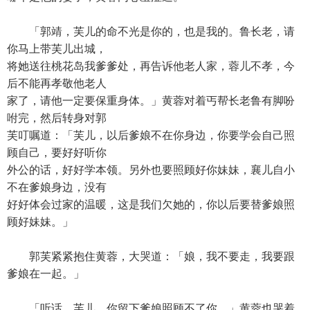
「郭靖，芙儿的命不光是你的，也是我的。鲁长老，请
你马上带芙儿出城，
将她送往桃花岛我爹爹处，再告诉他老人家，蓉儿不孝，今
后不能再孝敬他老人
家了，请他一定要保重身体。」黄蓉对着丐帮长老鲁有脚吩
咐完，然后转身对郭
芙叮嘱道：「芙儿，以后爹娘不在你身边，你要学会自己照
顾自己，要好好听你
外公的话，好好学本领。另外也要照顾好你妹妹，襄儿自小
不在爹娘身边，没有
好好体会过家的温暖，这是我们欠她的，你以后要替爹娘照
顾好妹妹。」
郭芙紧紧抱住黄蓉，大哭道：「娘，我不要走，我要跟
爹娘在一起。」
「听话，芙儿，你留下爹娘照顾不了你。」黄蓉也哭着