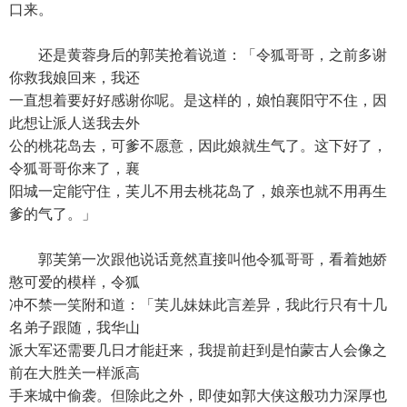
口来。
还是黄蓉身后的郭芙抢着说道：「令狐哥哥，之前多谢
你救我娘回来，我还
一直想着要好好感谢你呢。是这样的，娘怕襄阳守不住，因
此想让派人送我去外
公的桃花岛去，可爹不愿意，因此娘就生气了。这下好了，
令狐哥哥你来了，襄
阳城一定能守住，芙儿不用去桃花岛了，娘亲也就不用再生
爹的气了。」
郭芙第一次跟他说话竟然直接叫他令狐哥哥，看着她娇
憨可爱的模样，令狐
冲不禁一笑附和道：「芙儿妹妹此言差异，我此行只有十几
名弟子跟随，我华山
派大军还需要几日才能赶来，我提前赶到是怕蒙古人会像之
前在大胜关一样派高
手来城中偷袭。但除此之外，即使如郭大侠这般功力深厚也