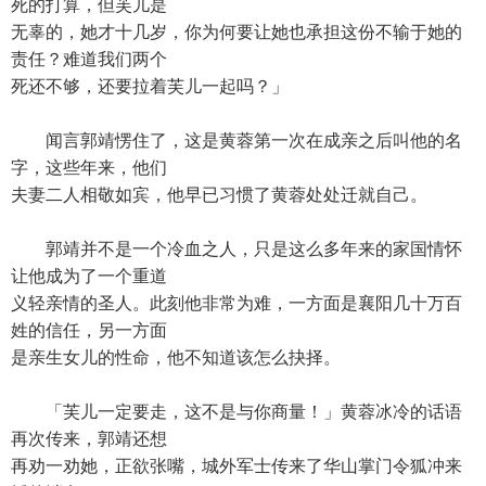
死的打算，但芙儿是
无辜的，她才十几岁，你为何要让她也承担这份不输于她的
责任？难道我们两个
死还不够，还要拉着芙儿一起吗？」
闻言郭靖愣住了，这是黄蓉第一次在成亲之后叫他的名
字，这些年来，他们
夫妻二人相敬如宾，他早已习惯了黄蓉处处迁就自己。
郭靖并不是一个冷血之人，只是这么多年来的家国情怀
让他成为了一个重道
义轻亲情的圣人。此刻他非常为难，一方面是襄阳几十万百
姓的信任，另一方面
是亲生女儿的性命，他不知道该怎么抉择。
「芙儿一定要走，这不是与你商量！」黄蓉冰冷的话语
再次传来，郭靖还想
再劝一劝她，正欲张嘴，城外军士传来了华山掌门令狐冲来