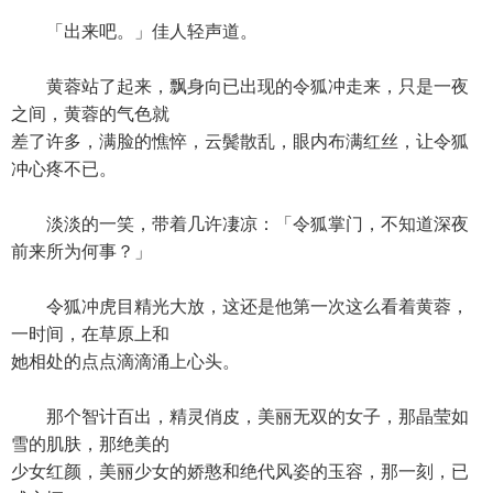
「出来吧。」佳人轻声道。
黄蓉站了起来，飘身向已出现的令狐冲走来，只是一夜
之间，黄蓉的气色就
差了许多，满脸的憔悴，云鬓散乱，眼内布满红丝，让令狐
冲心疼不已。
淡淡的一笑，带着几许凄凉：「令狐掌门，不知道深夜
前来所为何事？」
令狐冲虎目精光大放，这还是他第一次这么看着黄蓉，
一时间，在草原上和
她相处的点点滴滴涌上心头。
那个智计百出，精灵俏皮，美丽无双的女子，那晶莹如
雪的肌肤，那绝美的
少女红颜，美丽少女的娇憨和绝代风姿的玉容，那一刻，已