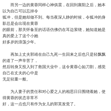
而另一边的黄蓉同样心神俱震，在回到襄阳之后，她本
以为自己可以忘掉令
狐冲，但是她却做不到。每当夜深人静的时候，令狐冲的身
影总是会出现在黄蓉
的眼前，那关怀备至的话语仿佛仍在耳边萦绕，她知道她是
真的爱上了这个小她
好多岁的浪荡少年。
再加上丈夫郭靖在自己九死一生回来之后也只是轻飘飘
的道了一声辛苦了，
然后转身又投入到了救国大业中，这令黄蓉心如刀割，感觉
自己在丈夫的心中是
无足轻重一般。
为人妻子的责任和对心爱之人的相思日日围绕着她，使
得黄蓉的状态非常不
好，这一点也只有作为女儿的郭芙发觉了。