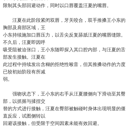
限制其头部回避动作，同时以口唇覆盖汪夏的嘴唇。
汪夏在此阶段紧闭双唇，牙关咬合，双手推搡王小东的
胸部及肩部区域，王
小东持续施加口唇压力，以舌尖反复舔舐汪夏的嘴唇缝隙。
不久后，汪夏即因呼
吸受阻被迫张口，王小东随即探入其口腔内部，与汪夏的舌
部发生接触。汪夏在
此过程中持续发出含糊的拒绝性喉音，但其推搡动作的力度
已较初始阶段有所减
弱。
强吻状态下，王小东的右手从汪夏腰侧向下滑动至其臀
部，以抓握与揉捏交
替的方式进行接触，汪夏在臀部被触碰时身体出现明显的僵
直反应，试图侧转以
回避该接触，但受限于空间因素未能有效回避。