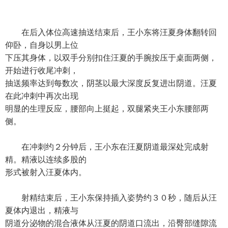
在后入体位高速抽送结束后，王小东将汪夏身体翻转回
仰卧，自身以男上位
下压其身体，以双手分别扣住汪夏的手腕按压于桌面两侧，
开始进行收尾冲刺，
抽送频率达到每数次，阴茎以最大深度反复进出阴道。汪夏
在此冲刺中再次出现
明显的生理反应，腰部向上挺起，双腿紧夹王小东腰部两
侧。
在冲刺约２分钟后，王小东在汪夏阴道最深处完成射
精。精液以连续多股的
形式被射入汪夏体内。
射精结束后，王小东保持插入姿势约３０秒，随后从汪
夏体内退出，精液与
阴道分泌物的混合液体从汪夏的阴道口流出，沿臀部缝隙流