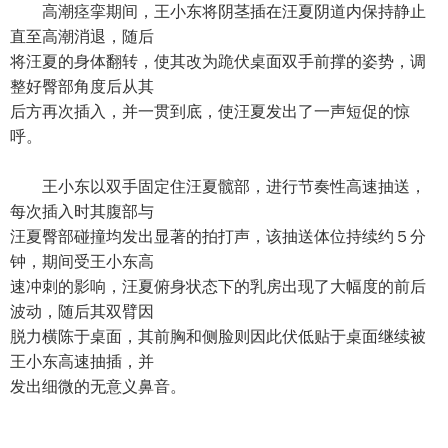
高潮痉挛期间，王小东将阴茎插在汪夏阴道内保持静止
直至高潮消退，随后
将汪夏的身体翻转，使其改为跪伏桌面双手前撑的姿势，调
整好臀部角度后从其
后方再次插入，并一贯到底，使汪夏发出了一声短促的惊
呼。
王小东以双手固定住汪夏髋部，进行节奏性高速抽送，
每次插入时其腹部与
汪夏臀部碰撞均发出显著的拍打声，该抽送体位持续约５分
钟，期间受王小东高
速冲刺的影响，汪夏俯身状态下的乳房出现了大幅度的前后
波动，随后其双臂因
脱力横陈于桌面，其前胸和侧脸则因此伏低贴于桌面继续被
王小东高速抽插，并
发出细微的无意义鼻音。