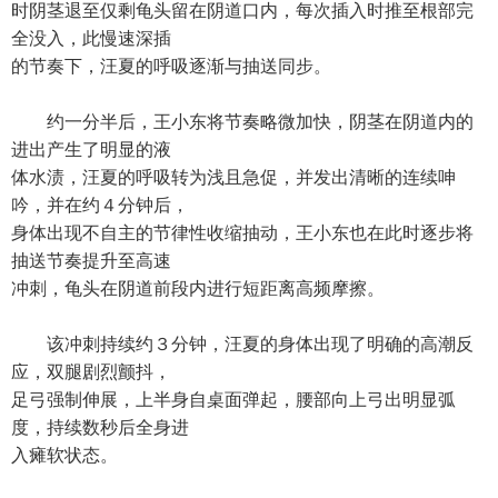
时阴茎退至仅剩龟头留在阴道口内，每次插入时推至根部完
全没入，此慢速深插
的节奏下，汪夏的呼吸逐渐与抽送同步。
约一分半后，王小东将节奏略微加快，阴茎在阴道内的
进出产生了明显的液
体水渍，汪夏的呼吸转为浅且急促，并发出清晰的连续呻
吟，并在约４分钟后，
身体出现不自主的节律性收缩抽动，王小东也在此时逐步将
抽送节奏提升至高速
冲刺，龟头在阴道前段内进行短距离高频摩擦。
该冲刺持续约３分钟，汪夏的身体出现了明确的高潮反
应，双腿剧烈颤抖，
足弓强制伸展，上半身自桌面弹起，腰部向上弓出明显弧
度，持续数秒后全身进
入瘫软状态。