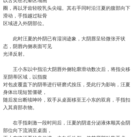
以舌尖在乳晕区域画
圈，再以牙齿轻咬乳头尖端。其右手同时沿汪夏的腹部向下
滑动，手指越过耻骨
区域进入外阴部位。
此时汪夏的外阴已有湿润迹象，大阴唇呈轻微张开状
态，阴唇内侧表面可见
光泽反射。
王小东以中指沿大阴唇外侧轮廓滑动数次后，将指尖移
至阴蒂区域，以指腹
对包皮覆盖下的阴蒂进行研磨式按压，受此行为影响，汪夏
身体出现短暂僵硬，
随后发出断续呻吟，双手从桌面移至王小东的双肩，手指扣
入其肩部衣物。
在手指刺激一段时间后，汪夏的阴道分泌液体顺其会阴
部位向下流淌至桌面，