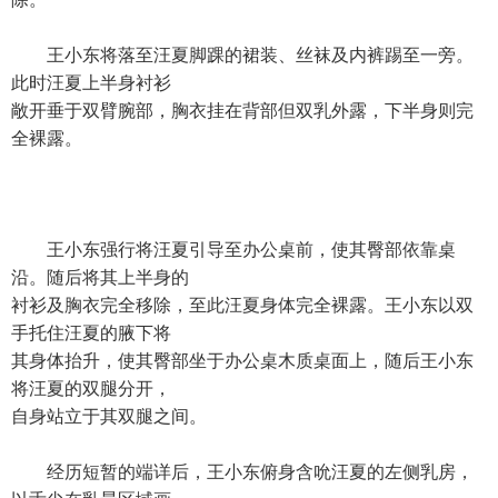
王小东将落至汪夏脚踝的裙装、丝袜及内裤踢至一旁。
此时汪夏上半身衬衫
敞开垂于双臂腕部，胸衣挂在背部但双乳外露，下半身则完
全裸露。
王小东强行将汪夏引导至办公桌前，使其臀部依靠桌
沿。随后将其上半身的
衬衫及胸衣完全移除，至此汪夏身体完全裸露。王小东以双
手托住汪夏的腋下将
其身体抬升，使其臀部坐于办公桌木质桌面上，随后王小东
将汪夏的双腿分开，
自身站立于其双腿之间。
经历短暂的端详后，王小东俯身含吮汪夏的左侧乳房，