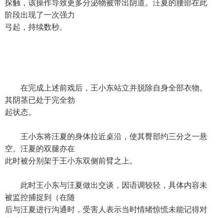
探触，该操作导致更多分泌物被带出阴道。汪夏的腰部在此
阶段出现了一次强力
弓起，持续数秒。
在完成上述前戏后，王小东站立并脱除自身全部衣物。
其阴茎已处于完全勃
起状态。
王小东将汪夏的身体拉近桌沿，使其臀部约三分之一悬
空。汪夏的双腿亦在
此时被分别架于王小东双侧前臂之上。
此时王小东与汪夏做出交谈，因语调较轻，具体内容未
被监控捕捉到（在随
后与汪夏进行沟通时，受害人表示当时情绪惊慌未能记得对