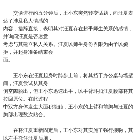
交谈进行约五分钟后，王小东突然转变话题，向汪夏表
达了涉及私人情感的
内容，措辞直接，表明其对汪夏存在超乎师生关系的感情，
并询问汪夏是否愿意
考虑与其建立私人关系。汪夏以师生身份界限为由予以婉
拒，并起身准备结束会
面。
王小东在汪夏起身时跨步上前，将其挡于办公桌与墙壁
间，汪夏尝试从其身
侧空隙脱出，但王小东迅速出手，以手臂环扣汪夏腰部将其
拉回原位。在此过程
中双方身体发生大面积接触，王小东的上臂和前胸与汪夏的
胸部出现数次贴合。
在将汪夏重新固定后，王小东对其实施了强行接吻，其
以左手托住汪夏后脑，