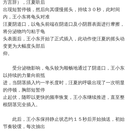
方言辞），汪夏听后
出现短暂停顿，然后向其缓慢摇头，持续３０秒，此时间
内，王小东将龟头对准
汪夏阴道口，以龟头前端在阴道口及小阴唇表面进行摩擦，
将分泌物均匀粘于龟
头表面后，王小东开始了正式插入，此动作使汪夏的摇头动
变更为大幅度头部后
仰。
受分泌物影响，龟头较为顺畅地通过了阴道口，王小东
以持续的力量向前抵
进，当阴茎插入约一半长度时，汪夏的呼吸出现了一次明显
的停顿，胸部短暂停
止起伏，随即以更快的频率恢复，王小东继续推进，直至整
根阴茎完全插入。
此后，王小东保持静止状态约１５秒后开始抽送，初始
节奏较缓，每次抽出