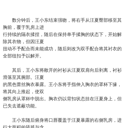
数分钟后，王小东结束强吻，将右手从汪夏臀部移至其
胸前，覆于乳房上进
行持续的隔衣揉捏，随后在保持单手揉胸的状态下，开始解
除其衣物，但因汪夏
扭动不予配合而未能成功，随后则改为双手配合将其衬衣的
全部纽扣予以解开。
其后，王小东将敞开的衬衫从汪夏双肩向后剥离，衬衫
滑落至其腕部。汪夏
的黑色蕾丝胸衣暴露。王小东将手指伸入胸衣的罩杯下缘，
将其向上推起，使双
侧乳房从罩杯中脱出。胸衣仍以背扣状态挂在汪夏身上，但
已失去遮蔽功能。
王小东随后俯身将口唇覆盖于汪夏暴露的右侧乳房，进
行大面积的舔舐与含