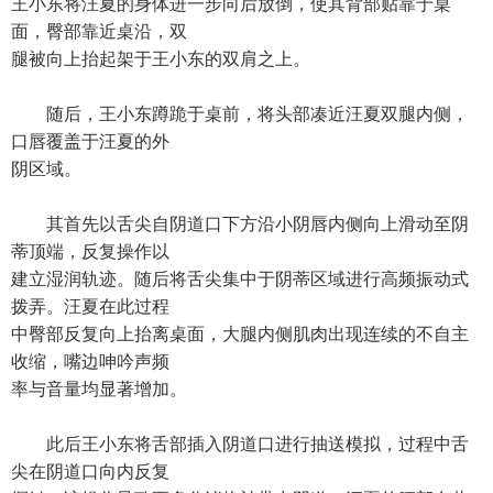
王小东将汪夏的身体进一步向后放倒，使其背部贴靠于桌
面，臀部靠近桌沿，双
腿被向上抬起架于王小东的双肩之上。
随后，王小东蹲跪于桌前，将头部凑近汪夏双腿内侧，
口唇覆盖于汪夏的外
阴区域。
其首先以舌尖自阴道口下方沿小阴唇内侧向上滑动至阴
蒂顶端，反复操作以
建立湿润轨迹。随后将舌尖集中于阴蒂区域进行高频振动式
拨弄。汪夏在此过程
中臀部反复向上抬离桌面，大腿内侧肌肉出现连续的不自主
收缩，嘴边呻吟声频
率与音量均显著增加。
此后王小东将舌部插入阴道口进行抽送模拟，过程中舌
尖在阴道口向内反复