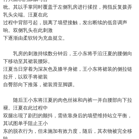
吮。其以手掌同时覆盖于左侧乳房进行揉捏，拇指反复拨弄
乳头尖端。汪夏在此
过程中背部弓起，脱离了墙壁接触，发出断续的低音调声
响。双侧乳头在此刺激
下逐渐由柔软转为充血挺立。
乳房的刺激持续数分钟后，王小东将手沿汪夏的腰侧向
下移动至其裙装腰际。
汪夏当日穿着为深灰色及膝半身裙，王小东将裙装的侧拉链
拉开，以双手将裙装
自臀部向下推落，裙装滑至脚踝。
随后王小东将汪夏的肉色丝袜和内裤一并自腰部向下拉
褪。汪夏在此过程中
双腿出现了剧烈的颤抖，需依靠身后的墙壁维持站立平衡，
其试图单手阻止王小
东的脱衣行为，但未施加有效力度，随后，其衣物被完全移
除。