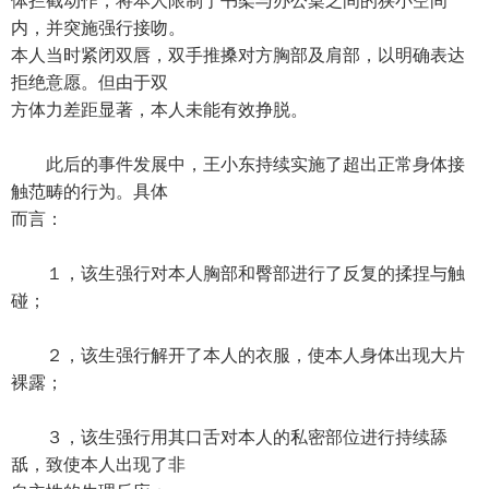
体拦截动作，将本人限制于书架与办公桌之间的狭小空间
内，并突施强行接吻。
本人当时紧闭双唇，双手推搡对方胸部及肩部，以明确表达
拒绝意愿。但由于双
方体力差距显著，本人未能有效挣脱。
此后的事件发展中，王小东持续实施了超出正常身体接
触范畴的行为。具体
而言：
１，该生强行对本人胸部和臀部进行了反复的揉捏与触
碰；
２，该生强行解开了本人的衣服，使本人身体出现大片
裸露；
３，该生强行用其口舌对本人的私密部位进行持续舔
舐，致使本人出现了非