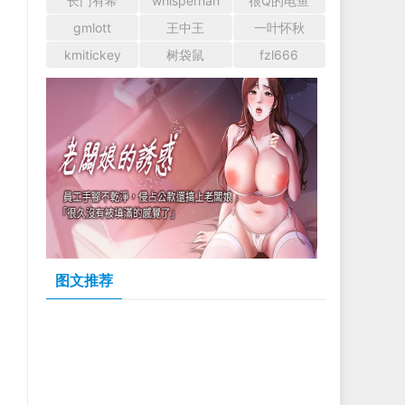
长门有希
whispernan
很Q的电鱼
gmlott
王中王
一叶怀秋
kmitickey
树袋鼠
fzl666
图文推荐