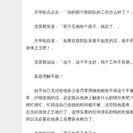
月华轮点点头：「你的那个联防队的工作怎么样了？
克雷斯笑道：「双方互相给个面子，搞定了。」
月华轮叹道：「如果在联防队呆着不如意的话，就不用
游侠之王吧！」
克雷斯讪讪：「这个，这个不太好，找个工作不容易…
真是理解不能！
似乎自己无论给他多少金币零用钱他都舍不得这个不像
常，仔细发掘的话，必定能从他身上触发什么剧情任务吧
很忙很忙，忙得连自己练级的时间都不够，没空陪他蛋疼
志当好游侠之王就行了，这愣头青的任何潜在剧情的价值
所以没必要在他身上花费多余精力了。