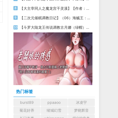
【大主宰同人之魔龙宫干灵溪】【作者：不详】
【二次元催眠调教日记】（06）海贼王：成为天龙人买下幼年海贼女帝，将其调教成乖巧的精液肉壶【作者：月隐云海】
【斗罗大陆龙王传说调教古月娜（绿帽）】【作者：迟缓喵】
热门标签
burst89
ppaaoo
冰凌宇
菊花好养
绫城幻雪
梦晓辉音