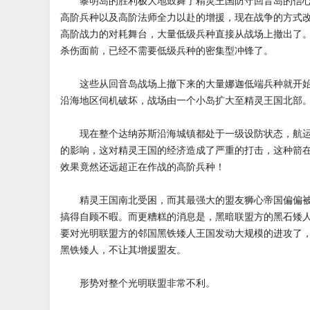
黎明岛的胜利极大地鼓舞了精灵王国防守回音岛的信心
高阶兵种以及高阶法师全力以赴的增援，现在战争的方式
高阶战力的对耗舞台，大量低级兵种直接从战场上撤出了
杀伤面前，已经不需要低级兵种的密集型冲锋了。
这些从回音岛战场上撤下来的大量娜迦低端兵种就开始
沿海地区伺机破坏，战场由一个小岛扩大至精灵王国北部
现在整个达纳苏斯沿海城镇都处于一级设防状态，航运
的影响，这对精灵王国的经济造成了严重的打击，这种箭
效果竟然还远超正在作战的高阶兵种！
精灵王国南北受困，而其最强大的盟友狮心帝国偏偏被
搞得自顾不暇。而更糟糕的消息是，黑暗联盟方的黑石矮
要对光明联盟方的邻国黑铁矮人王国发动大规模的进攻了
黑铁矮人，不让其增援盟友。
形势对整个光明联盟非常不利。