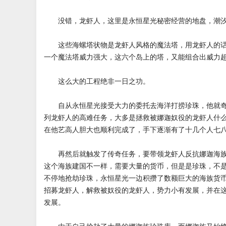
没错，龙虾人，这里是永恒星光秘密经营的地盘，潮汐
这些海螺塔状物是龙虾人风格的魔法塔，用龙虾人的话
一个魔法塔威力强大，这六个岛上的塔，又能组合出威力
这么大的工程绝非一日之功。
自从永恒星光接受大力的委托去海洋打捞珍珠，他就奇
列龙虾人的高难任务，大多是拯救被娜迦奴役的龙虾人什
在他艺高人胆大也顺利完成了，手下逐渐有了十几个人七
再然后就触发了传奇任务，要带领龙虾人反抗娜迦海族
这个海族建国不一样，需要大量的货币，但是是珍珠，不
不停地抢劫珍珠，永恒星光一边积攒了数额巨大的海族货
招募龙虾人，解救被奴役的龙虾人，势力小有发展，并在
发展。