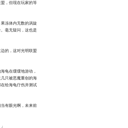
盟，但现在玩家的等
果冻体内无数的涡旋
合。毫无疑问，这也是
边的，这对光明联盟
海龟在缓缓地游动，
这几只被恶魔重创的海
都在给海龟疗伤并测试
当有眼光啊，未来前
！」