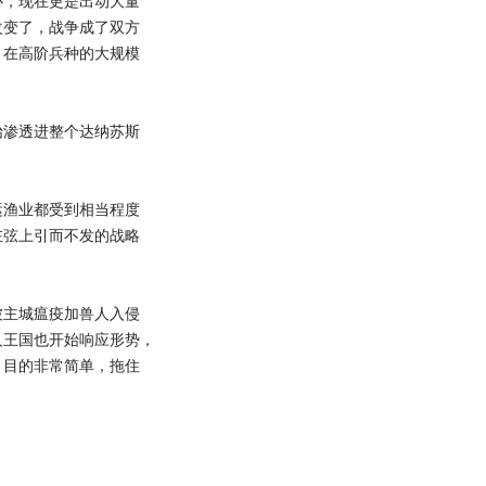
，现在更是出动大量
改变了，战争成了双方
。在高阶兵种的大规模
渗透进整个达纳苏斯
。
渔业都受到相当程度
在弦上引而不发的战略
主城瘟疫加兽人入侵
人王国也开始响应形势，
，目的非常简单，拖住