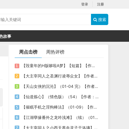
登录
注册
搜索
色故事
周点击榜
周热评榜
【毁童年的H版哆啦A梦】【短篇】【作者：flyingbed】
【大主宰同人之圣渊行凌辱众女】【作者：不详】
【天山女侠的沉沦】（01-04 完）【作者：老浩子】
【仙道炼心】（情色版）（54）【作者：至尊宝宝】
【催眠手机之淫狗棒法】（01-09）【作者：478030806（shine）】
【江湖孽缘番外之龙吟浅滩】（续）（01-02）作者：八云
【大主宰同人之小西天界血灵子干洛璃】【作者：不详】