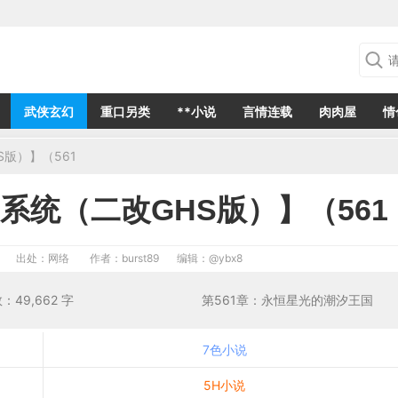
武侠玄幻
重口另类
**小说
言情连载
肉肉屋
情
版）】（561
系统（二改GHS版）】（561
出处：网络
作者：burst89
编辑：
@ybx8
娘 字数：49,662 字 第561章：永恒星光的潮汐王国
7色小说
5H小说