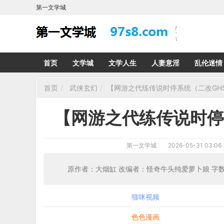
第一文学城
首页
文学城
文学人生
人妻意淫
乱伦迷情
首页
武侠玄幻
【网游之代练传说时停系统（二改GHS
【网游之代练传说时停
第一文学城
2026-05-31 03:06
原作者：大烟缸 改编者：怪奇牛头纯爱萝卜
猫咪视频
色色漫画