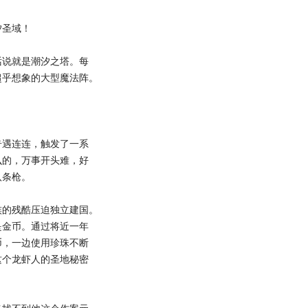
圣域！
说就是潮汐之塔。每
超乎想象的大型魔法阵。
遇连连，触发了一系
么的，万事开头难，好
八条枪。
的残酷压迫独立建国。
是金币。通过将近一年
币，一边使用珍珠不断
这个龙虾人的圣地秘密