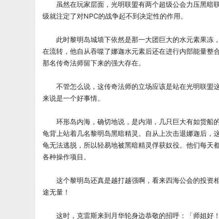
虽然在玩家层面，光明联盟有两个超级公会力压黑暗联
级就注定了对NPC的战争起不到决定性的作用。
此时黎明岛城墙下依然是那一大团巨大的水元素果冻，
在流转，他自从吞噬了娜迦水元素后还在进行内部能量整
那名传奇法师留下来的强大存在。
不管怎么说，这传奇法师的立场应该是站在光明联盟这
来说是一个好事情。
环形岛内海，确切地说，是内湖，几只巨大有如货船的
龟背上站着几名黎明岛黑暗精灵。自从上次击退娜迦后，
龟无法逃脱，所以轻易地被黑暗精灵俘获奴役。他们每天
各种操作项目。
这个黎明岛还真是越打越强啊，看来四海公会的投资相
途无量！
这时，克雷斯来到月华轮身边恭敬的招呼：「师姐好