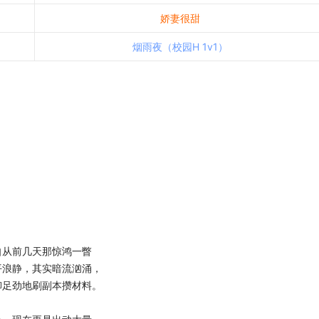
娇妻很甜
烟雨夜（校园H 1v1）
从前几天那惊鸿一瞥
平浪静，其实暗流汹涌，
铆足劲地刷副本攒材料。