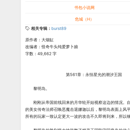
书包小说网
危城（H）
相关专辑：
burst89
原作者：大烟缸
改编者：怪奇牛头纯爱萝卜娘
字数：49,662 字
第561章：永恒星光的潮汐王国
黎明岛。
刚刚从帝国前线回来的月华轮开始视察这边的情况。自
的美女传奇法师召唤恶魔击退娜迦以后，黎明岛表面上风
所有的玩家一致认定更大一波的攻击不久即将到来，所以