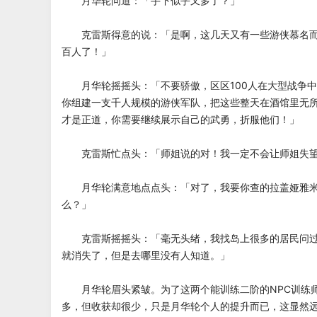
月华轮问道：「手下似乎又多了？」
克雷斯得意的说：「是啊，这几天又有一些游侠慕名而
百人了！」
月华轮摇摇头：「不要骄傲，区区100人在大型战争中
你组建一支千人规模的游侠军队，把这些整天在酒馆里无
才是正道，你需要继续展示自己的武勇，折服他们！」
克雷斯忙点头：「师姐说的对！我一定不会让师姐失望
月华轮满意地点点头：「对了，我要你查的拉盖娅雅米
么？」
克雷斯摇摇头：「毫无头绪，我找岛上很多的居民问过
就消失了，但是去哪里没有人知道。」
月华轮眉头紧皱。为了这两个能训练二阶的NPC训练
多，但收获却很少，只是月华轮个人的提升而已，这显然