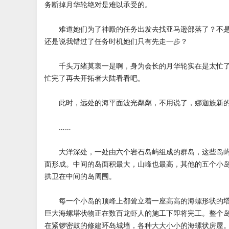
务断掉月华轮绝对是难以承受的。
难道她们为了神殿的任务出发去找亚马逊部落了？不是
还是说我错过了任务时机她们只有先走一步？
千头万绪莫衷一是啊，身为会长的月华轮实在是太忙了
忙完了再去开拓者大陆看看吧。
此时，远处的海平面波光粼粼，不用说了，娜迦族新的
……
大洋深处，一处由六个岩石岛屿组成的群岛，这些岛屿
面形成。中间的岛面积最大，山峰也最高，其他的五个小
拱卫在中间的岛周围。
每一个小岛的顶峰上都耸立着一座高高的海螺形状的塔
巨大海螺塔状物正在数百龙虾人的施工下即将完工。整个
在紧锣密鼓的修建环岛城墙，各种大大小小的海螺状房屋