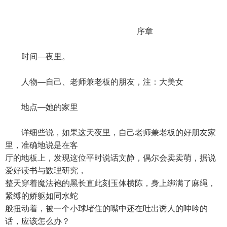
序章
时间—夜里。
人物—自己、老师兼老板的朋友，注：大美女
地点—她的家里
详细些说，如果这天夜里，自己老师兼老板的好朋友家
里，准确地说是在客
厅的地板上，发现这位平时说话文静，偶尔会卖卖萌，据说
爱好读书与数理研究，
整天穿着魔法袍的黑长直此刻玉体横陈，身上绑满了麻绳，
紧缚的娇躯如同水蛇
般扭动着，被一个小球堵住的嘴中还在吐出诱人的呻吟的
话，应该怎么办？