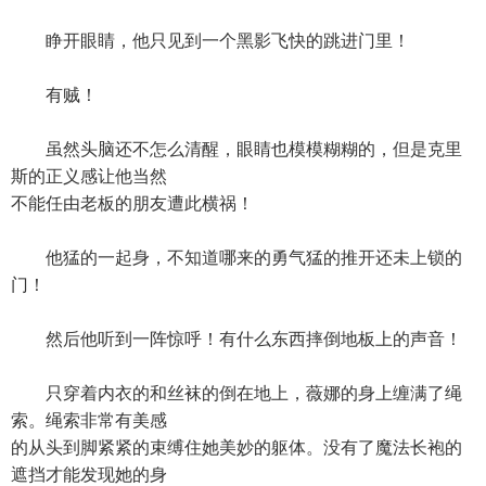
睁开眼睛，他只见到一个黑影飞快的跳进门里！
有贼！
虽然头脑还不怎么清醒，眼睛也模模糊糊的，但是克里
斯的正义感让他当然
不能任由老板的朋友遭此横祸！
他猛的一起身，不知道哪来的勇气猛的推开还未上锁的
门！
然后他听到一阵惊呼！有什么东西摔倒地板上的声音！
只穿着内衣的和丝袜的倒在地上，薇娜的身上缠满了绳
索。绳索非常有美感
的从头到脚紧紧的束缚住她美妙的躯体。没有了魔法长袍的
遮挡才能发现她的身