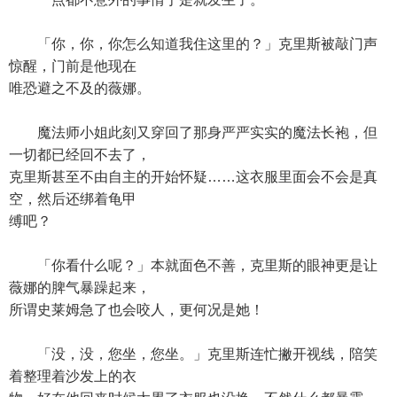
「你，你，你怎么知道我住这里的？」克里斯被敲门声
惊醒，门前是他现在
唯恐避之不及的薇娜。
魔法师小姐此刻又穿回了那身严严实实的魔法长袍，但
一切都已经回不去了，
克里斯甚至不由自主的开始怀疑……这衣服里面会不会是真
空，然后还绑着龟甲
缚吧？
「你看什么呢？」本就面色不善，克里斯的眼神更是让
薇娜的脾气暴躁起来，
所谓史莱姆急了也会咬人，更何况是她！
「没，没，您坐，您坐。」克里斯连忙撇开视线，陪笑
着整理着沙发上的衣