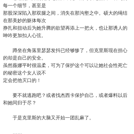
每一个细节，甚至是
那股深深陷入那双腿之间，消失在那沟壑之中。硕大的绳结
在那美妙的躯体每次
挣扎和扭动后为她升腾的欲望再添上一把火，也让那诱人的
呻吟更加扣人心弦。
蹲坐在角落里瑟瑟发抖已经够惨了，但克里斯现在担心
的却是自己的安全。
虽然薇娜平时很温柔，可为了保护这个可以让她社会性死亡
的秘密这个女人说不
定会把他灭口的！
要不就逃跑吧？或者找杰西卡保护自己，或者爆料以后
和她同归于尽？
于是克里斯的大脑又开始一团乱麻了。
……