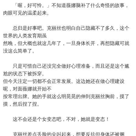
「喔，好可怜。」不知道薇娜脑补了什么奇怪的故事，
肉眼可见的温柔起来。
总归是好事吧。克丽丝也明白自己隐藏不了多久，这个
世界的人类发育期虽
然晚，但大概也就这几年了，一旦身体长开，再想隐藏可就
没这么简单了。
只是可惜自己还没完全做好心理准备，而且还是这个尴
尬的状态下被拆穿。
但今天注定一切都不会正常发展。这边她还在做心理建设
呢，对面薇娜就开始不
按常理出牌。她的手就这么明晃晃的伸到克丽丝胸前，摸了
摸，然后捏了捏。
这不会还是个女变态吧，不对，她就是变态！
克丽丝差点丢脸的尖叫起来，想要反抗但身体还被捆