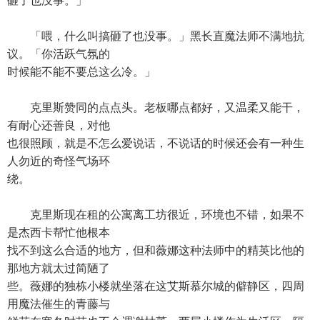
砸了也没事。」
「喂，什么叫搞砸了也没事。」黑长直魔法师不满地抗
议。「你活跃气氛的
时候能不能不要总这么冷。」
克里斯赞同的点点头。老板哪点都好，又温柔又能干，
有耐心还善良，对他
也很照顾，就是不怎么爱说话，不说话的时候还会有一种生
人勿近的奇怪气场环
绕。
克里斯现在租的公寓离工坊很近，环境也不错，如果不
是杰西卡帮忙他根本
找不到这么合适的地方，但和薇娜这种法师中的精英比他的
那地方就太过简陋了
些。薇娜的独栋小楼就坐落在这艾斯慕尔城的僻静区，四周
用魔法催生的青藤与