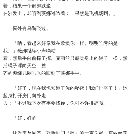
着，结果一个趔趄跌坐
在沙发上，却听到薇娜嘟哝着：「果然是飞机场啊。」
窗外有乌鸦飞过。
「呐，看起来好像我在欺负你一样。明明吃亏的是
我。」薇娜继续小声嘀咕
着，然后手向前挥了挥。克丽丝只感觉身上的绳子一松，然
后绳子浮向天空，整
齐的缠绕几圈乖乖的回到了薇娜手中。
「好了，现在我也知道了你的秘密！我们扯平了！」她
起身打开房门向外走
去：「不过我下次有事要找你，你可不许推辞哦。」
「好，好的。」
还没来及回答，就听到门『砰』的一声关起。克丽丝哭