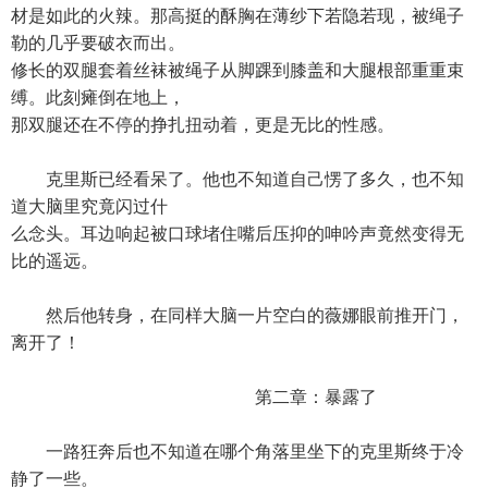
材是如此的火辣。那高挺的酥胸在薄纱下若隐若现，被绳子
勒的几乎要破衣而出。
修长的双腿套着丝袜被绳子从脚踝到膝盖和大腿根部重重束
缚。此刻瘫倒在地上，
那双腿还在不停的挣扎扭动着，更是无比的性感。
克里斯已经看呆了。他也不知道自己愣了多久，也不知
道大脑里究竟闪过什
么念头。耳边响起被口球堵住嘴后压抑的呻吟声竟然变得无
比的遥远。
然后他转身，在同样大脑一片空白的薇娜眼前推开门，
离开了！
第二章：暴露了
一路狂奔后也不知道在哪个角落里坐下的克里斯终于冷
静了一些。