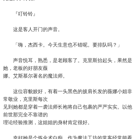
『叮铃铃』
这是客人开门的声音。
「嗨，杰西卡。今天生意也不错呢。要排队吗？」
声音悦耳，熟悉，是老顾客了。克里斯抬起头，果然是
她，老板的好朋友薇
娜。艾斯慕尔著名的魔法师。
这位容貌姣好，有着一头黑色的披肩长发的薇娜小姐非
常敬业，克里斯每次
见到她都是穿着一袭法师长袍将自己包裹的严严实实。以他
前世那完全不靠谱的
理论经验推测，这姐姐的身材肯定很好。
幸好她是个炼金术白痴，作为魔法工坊的常客经常能看