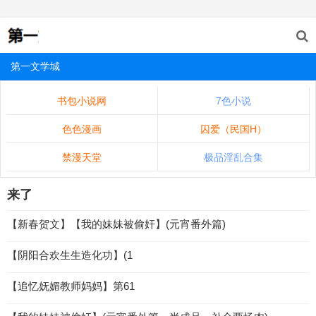
第一文学城
书包小说网
7色小说
色色漫画
囚爱（民国H）
禁漫天堂
极品淫乱合集
来了
【新春贺文】【我的妹妹被偷奸】(元宵番外篇)
【阴阳合欢生生造化功】(1
【追忆妩媚教师妈妈】第61