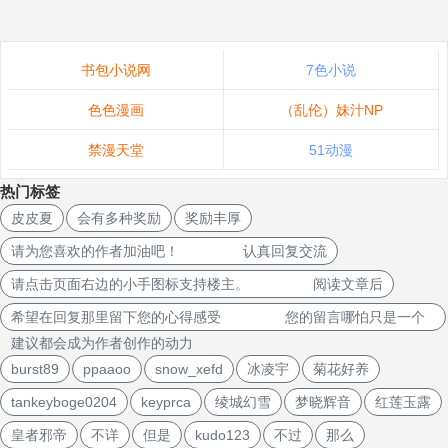
书包小说网
7色小说
色色漫画
（乱伦）妹汁NP
禁漫天堂
51动漫
热门标签
皮皮夏
会有多种奖励
奖励丰厚
请为您喜欢的作者加油吧！ 认真回复交流
请点击页面右边的小手图标支持楼主。 阅读文章后
希望在回复那里留下您的心得感受 您的留言哪怕只是一个
建议都会成为作者创作的动力
burst89
ppaaoo
snow_xefd
冰凌宇
菊花好养
tankeyboge0204
keyprca
绫城幻雪
梦晓辉音
红莲玉露
皇者邪帝
不详
但是
kudo123
不过
那么