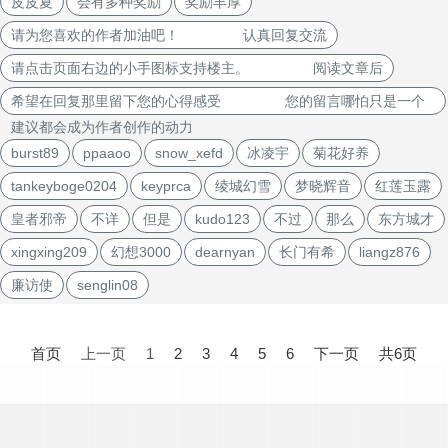
皮皮夏
会有多种奖励
奖励丰厚
请为您喜欢的作者加油吧！ 认真回复交流
请点击页面右边的小手图标支持楼主。 阅读文章后
希望在回复那里留下您的心得感受 您的留言哪怕只是一个
建议都会成为作者创作的动力
burst89
ppaaoo
snow_xefd
冰凌宇
菊花好养
tankeyboge0204
keyprca
绫城幻雪
梦晓辉音
红莲玉露
皇者邪帝
不详
但是
kudo123
不过
那么
东方城才
xingxing209
幻想3000
dearnyan
长门有希
liangz876
廉访使
senglin08
文
章
首页
上一页
1
2
3
4
5
6
下一页
共6页
导
航