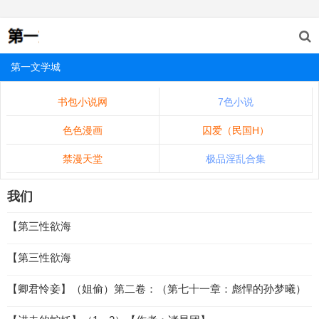
第一文学城
书包小说网
7色小说
色色漫画
囚爱（民国H）
禁漫天堂
极品淫乱合集
我们
【第三性欲海
【第三性欲海
【卿君怜妾】（姐偷）第二卷：（第七十一章：彪悍的孙梦曦）