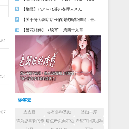
【翻譯】ねとられ荘の姦理人さん
【关于身为网店店长的我被顾客催眠，最终堕落为丝袜发情母狗这件事】（18～20）
【警花相伴】（续写） 第四十九章
:51
:51
标签云
:07
皮皮夏
会有多种奖励
奖励丰厚
请为您喜欢的作者加油吧！ 认真回复交流
请点击页面右边的小手图标支持楼主。
希望在回复那里留下您的心