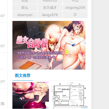
但是
kudo123
不过
那么
东方城才
xingxing209
dearnyan
liangz876
不
:07
:07
段，
图文推荐
:07
在我