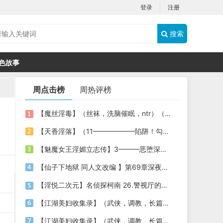
登录
注册
搜索
色故事
周点击榜
周热评榜
【魔丝淫毒】（丝袜，洗脑催眠，ntr）（24）（我不想）
【天香淫落】（11——————陷阱！勾结的警局调教（下））
【魅魔女王淫媚立志传】3———恶堕深渊的开端
【仙子下地狱 同人文改编 】第69章深夜窥淫戏 交心与交性(二)(纯爱+各种情趣玩法)
【淫悦二次元】名侦探柯南 26.警视厅的隐藏淫娃
【江湖美妇收集录】（武侠，调教，长篇）（6）（师娘篇）
【江湖美妇收集录】（武侠，调教，长篇）（13）（下山历练篇）