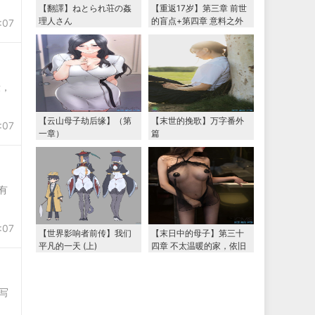
【翻譯】ねとられ荘の姦
【重返17岁】第三章 前世
理人さん
的盲点+第四章 意料之外
:07
的相认+番外篇（本文为女
主第一视角，两万字更
新）
段，
【云山母子劫后缘】（第
【末世的挽歌】万字番外
:07
一章）
篇
有
:07
【世界影响者前传】我们
【末日中的母子】第三十
平凡的一天 (上)
四章 不太温暖的家，依旧
温暖的妈妈（下） 两万字
大更新
写