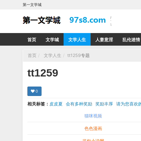
第一文学城
首页
文学城
文学人生
人妻意淫
乱伦迷情
首页
文学人生
tt1259
专题
tt1259
0
相关标签：
皮皮夏
会有多种奖励
奖励丰厚
请为您喜
希望在回复那里留下您的心得感受 您的留言哪怕只
猫咪视频
色色漫画
书包小说网