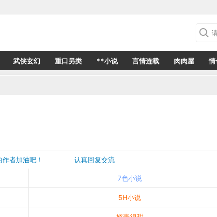
武侠玄幻
重口另类
**小说
言情连载
肉肉屋
情
欢的作者加油吧！ 认真回复交流
是一个建议都会成为作者创作的动力
7色小说
5H小说
娇妻很甜