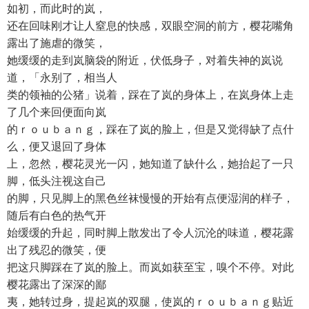
如初，而此时的岚，
还在回味刚才让人窒息的快感，双眼空洞的前方，樱花嘴角
露出了施虐的微笑，
她缓缓的走到岚脑袋的附近，伏低身子，对着失神的岚说
道，「永别了，相当人
类的领袖的公猪」说着，踩在了岚的身体上，在岚身体上走
了几个来回便面向岚
的ｒｏｕｂａｎｇ，踩在了岚的脸上，但是又觉得缺了点什
么，便又退回了身体
上，忽然，樱花灵光一闪，她知道了缺什么，她抬起了一只
脚，低头注视这自己
的脚，只见脚上的黑色丝袜慢慢的开始有点便湿润的样子，
随后有白色的热气开
始缓缓的升起，同时脚上散发出了令人沉沦的味道，樱花露
出了残忍的微笑，便
把这只脚踩在了岚的脸上。而岚如获至宝，嗅个不停。对此
樱花露出了深深的鄙
夷，她转过身，提起岚的双腿，使岚的ｒｏｕｂａｎｇ贴近