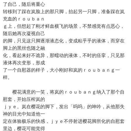
了自己，随后将重心
转移到了踩在岚脸上的那只脚，抬起另一只脚，准备踩在岚
充血的ｒｏｕｂａｎ
ｇ上，但想起了刚才鲜血横飞的场景，不禁感觉有点恶心，
随后她再次凝视自己
的脚，只见这只脚逐渐液态化，变成粘乎乎的液体，而穿在
脚上的黑丝也随之融
化，看起来好不诡异，那蠕动的液体，不时的痉挛，只见那
液体再次变形，形成
了一个自慰器的样子，大小刚好和岚的ｒｏｕｂａｎｇ一
样。
樱花满意的一笑，将岚的ｒｏｕｂａｎｇ纳入了那个自
慰套，开始压榨岚的
ｊｙｅ。岚在樱花的脚下，发出「呜呜」的呻吟，从他那失
神的目光中知道他一
定在体验极乐的快感，ｊｙｅ不停射进樱花脚所化的自慰套
里边，樱花可能觉得