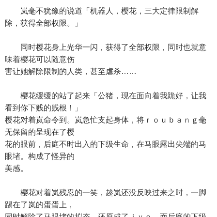
岚毫不犹豫的说道「机器人，樱花，三大定律限制解
除，获得全部权限。」
同时樱花身上光华一闪，获得了全部权限，同时也就意
味着樱花可以随意伤
害让她解除限制的人类，甚至虐杀……
樱花缓缓的站了起来「公猪，现在面向着我跪好，让我
看到你下贱的贱根！」
樱花对着岚命令到。岚急忙支起身体，将ｒｏｕｂａｎｇ毫
无保留的呈现在了樱
花的眼前，后庭不时出入的下级生命，在马眼露出尖端的马
眼堵。构成了怪异的
美感。
樱花对着岚残忍的一笑，趁岚还没反映过来之时，一脚
踢在了岚的蛋蛋上，
同时解除了马眼堵的拟态，还原成了ｊｙｅ，而后庭的下级