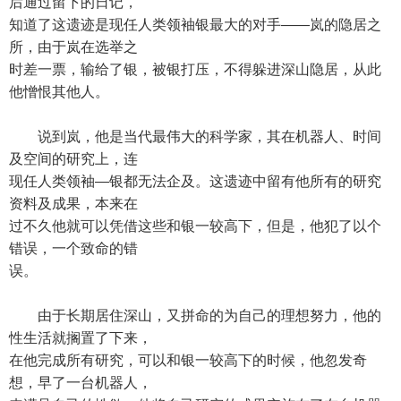
后通过留下的日记，
知道了这遗迹是现任人类领袖银最大的对手——岚的隐居之
所，由于岚在选举之
时差一票，输给了银，被银打压，不得躲进深山隐居，从此
他憎恨其他人。
说到岚，他是当代最伟大的科学家，其在机器人、时间
及空间的研究上，连
现任人类领袖—银都无法企及。这遗迹中留有他所有的研究
资料及成果，本来在
过不久他就可以凭借这些和银一较高下，但是，他犯了以个
错误，一个致命的错
误。
由于长期居住深山，又拼命的为自己的理想努力，他的
性生活就搁置了下来，
在他完成所有研究，可以和银一较高下的时候，他忽发奇
想，早了一台机器人，