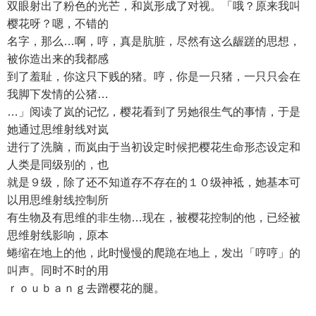
双眼射出了粉色的光芒，和岚形成了对视。「哦？原来我叫
樱花呀？嗯，不错的
名字，那么…啊，哼，真是肮脏，尽然有这么龌蹉的思想，
被你造出来的我都感
到了羞耻，你这只下贱的猪。哼，你是一只猪，一只只会在
我脚下发情的公猪…
…」阅读了岚的记忆，樱花看到了另她很生气的事情，于是
她通过思维射线对岚
进行了洗脑，而岚由于当初设定时候把樱花生命形态设定和
人类是同级别的，也
就是９级，除了还不知道存不存在的１０级神祗，她基本可
以用思维射线控制所
有生物及有思维的非生物…现在，被樱花控制的他，已经被
思维射线影响，原本
蜷缩在地上的他，此时慢慢的爬跪在地上，发出「哼哼」的
叫声。同时不时的用
ｒｏｕｂａｎｇ去蹭樱花的腿。