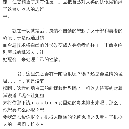
能，让它精通了所有性技，并且把自己对人类的仇恨灌输到
了这台机器人的思维
中。
就在一切就绪后，岚情不自禁的想起了女干部和勇者的
桥段，于是他通过镜
面全息技术将自己的外形改变成人类勇者的样子，下命令给
刚完成的机器人，让
她配合，来处理自己的性欲。
「哦，这里怎么会有一陀垃圾呢？诶？还是会发情的垃
圾……哼，真是没节
操啊，这样的勇者真的能拯救世界吗？」机器人轻蔑的对着
岚说道「现在让姐姐
来将你那下流ｒｏｕｂａｎｇ里边的毒素排出来吧，那么，
你想要怎么办呢？想
要我怎么帮你呢？」机器人幽幽的说道岚抬起头看向了机器
人的一瞬间，机器人