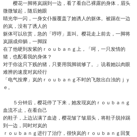
樱花一脚将岚踢到一边，看了看自己裸露的身体，眉头
微微皱起，随后她眼
睛光华一闪，一身女仆服覆盖了她诱人的躯体。被踢在一边
的岚，没有了诱人的
躯体可以欣赏，急的「哼哼」直叫。樱花走上前去，一脚将
岚踢成仰躺，一脚踩
在了他硬到发紫的ｒｏｕｂａｎｇ上，「呵，一只发情的
猪，也配看我的身体？
对于你这只下贱的猪，只要用我脚就够了。」说着她以肉眼
难辨的速度对岚经行
「电气按摩」岚的ｒｏｕｂａｎｇ不时的飞散出白浊的ｊｙ
ｅ。
５分钟后，樱花停了下来，她发现岚的ｒｏｕｂａｎｇ
血流不止，在看自己
的鞋子，上边沾满了血迹，樱花皱了皱眉头，将鞋子脱掉踢
到一边，同时对岚的
ｒｏｕｂａｎｇ进行了治疗，很快岚的ｒｏｕｂａｎｇ回复