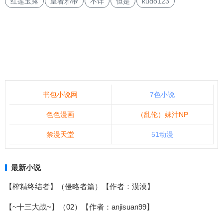
红莲玉露
皇者邪帝
不详
但是
kudo123
书包小说网
7色小说
色色漫画
（乱伦）妹汁NP
禁漫天堂
51动漫
最新小说
【榨精终结者】（侵略者篇）【作者：漠漠】
【~十三大战~】（02）【作者：anjisuan99】