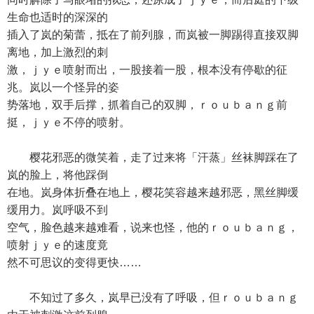
生命也适时的深深的
插入了岚的菊蕾，抵在了前列腺，而岚被一脚踢得直接双脚
离地，加上激烈的刺
激，ｊｙｅ喷射而出，一股接着一股，根本没有停歇的征
兆。岚以一个怪异的姿
势落地，双手后撑，抓着自己的双脚，ｒｏｕｂａｎｇ前
挺，ｊｙｅ不停的喷射。
樱花邪恶的微笑着，走了过来将「汗蒸」丝袜脚踩在了
岚的脸上，将他踩倒
在地。岚身体折叠在地上，樱花笑容越来越邪恶，黑丝脚缓
缓用力。岚呼吸不到
空气，脸色越来越难看，说来也怪，他的ｒｏｕｂａｎｇ，
喷射ｊｙｅ的速度竟
然不可思议的变得更快……
不知过了多久，岚早已没有了呼吸，但ｒｏｕｂａｎｇ