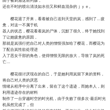
由于被刺激这前列腺，
还在不时的喷出清淡如水但又和鲜血混杂的ｊｙｅ。
樱花退了开来，看着被自己送到天堂的岚，感到了…疲
惫，对这一不属于机
器人的状态，樱花看着岚的尸体，沉默了很久，终于她找到
了让她疲惫的原因，
那就是岚强行把自己对人类的憎恨强加给了樱花，而樱花为
了配合岚性欲处理进
入了恶女干部的角色，使得憎恨无限的放大，导致了岚的死
亡…
樱花很讨厌现在的自己，于是她利用岚留下来的资料，
将自己对人类的厌恶
情绪从程序中分离了出来，留在了这个遗迹，而她本人，则
利用遗迹存在的材料
制作了一台穿越时空的时光机，由于失败了很多次·最后时光
机虽然完成了，但