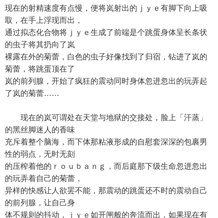
现在的射精速度有点慢，便将岚射出的ｊｙｅ有脚下向上吸
取，在手上浮现而出，
通过拟态化合物将ｊｙｅ生成了前端是个跳蛋身体呈长条状
的虫子将其扔向了岚
裸露在外的菊蕾，白色的虫子好像找到了归宿，钻进了岚的
菊蕾，将跳蛋顶在了
岚的前列腺，开始了疯狂的震动同时身体忽进忽出的玩弄起
了岚的菊蕾……
现在的岚可谓处在天堂与地狱的交接处，脸上「汗蒸」
的黑丝脚迷人的香味
充斥着整个脑海，而下体那粘液形成的自慰套深深的包裹男
性的弱点，无时无刻
的压榨着他的ｒｏｕｂａｎｇ，而后庭那下级生命忽进忽出
的玩弄着自己的菊蕾，
异样的快感让人欲罢不能，那震动的跳蛋还不时的震动自己
的前列腺，让自己身
体不规则的抖动，ｊｙｅ如开闸般的奔流而出，如果现在有