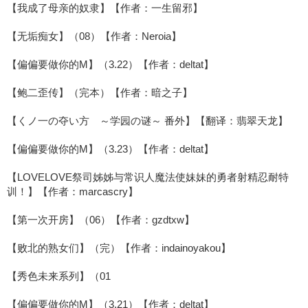
【我成了母亲的奴隶】【作者：一生留邪】
【无垢痴女】（08）【作者：Neroia】
【偏偏要做你的M】（3.22）【作者：deltat】
【鲍二歪传】（完本）【作者：暗之子】
【くノ一の夺い方 ～学园の谜～ 番外】【翻译：翡翠天龙】
【偏偏要做你的M】（3.23）【作者：deltat】
【LOVELOVE祭司姊姊与常识人魔法使妹妹的勇者射精忍耐特
训！】【作者：marcascry】
【第一次开房】（06）【作者：gzdtxw】
【败北的熟女们】（完）【作者：indainoyakou】
【秀色未来系列】（01
【偏偏要做你的M】（3.21）【作者：deltat】