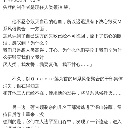
ｎ·莲以及其他３名
头牌的制作者是现任人类领袖·银。
他不忍心毁灭自己的心血，所以迟迟没有下决心毁灭Ｍ
系风俗聚合，一方面，
莲意识到了自己这方的失败已经不可挽回，流下了伤心的眼
泪，感叹到「为什么？
我们只是想人类高兴，开心。为什么他们要攻击我们？为什
么要毁灭我们？我讨
厌人类，我发誓，我要复仇，我不甘心……」
不久，以Ｑｕｅｅｎ·莲为首的Ｍ系风俗聚合的干部集体
消失，银在得知莲
和其他三人已经不在，便果断的发兵，将Ｍ系风俗歼灭……
另一边，莲带领剩余的几名干部潜逃进了深山躲藏，留
待日后卷土重来，没
想到的是，它们在人迹罕至山谷中，发现了一个遗迹，进入