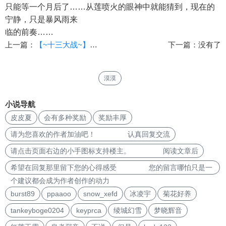
只能等一个月后了……从莲喷火的眼神中就能猜到，现在的
宁静，只是暴风雨来
临的前奏……
上一篇：
【~十三大战~】（02）【作者：anjisuan99】
下一篇：没有了
漠漠
小说导航
皮皮夏
会有多种奖励
奖励丰厚
请为您喜欢的作者加油吧！ 认真回复交流
请点击页面右边的小手图标支持楼主。 阅读文章后
希望在回复那里留下您的心得感受 您的留言哪怕只是一
个建议都会成为作者创作的动力
burst89
ppaaoo
snow_xefd
冰凌宇
菊花好养
tankeyboge0204
keyprca
绫城幻雪
梦晓辉音