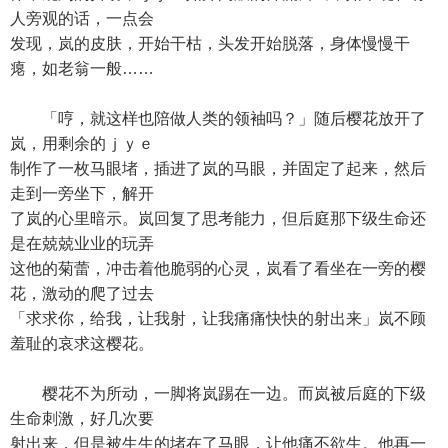
人旁观的话，一点会
发现，岚的皮肤，开始干枯，头发开始脱落，身体慢慢干
瘪，如老翁一般……
「哼，就这样也陪做人类的领袖吗？」随后樱花放开了
岚，用剩余的ｊｙｅ
制作了一枚马眼堵，插进了岚的马眼，并固定了起来，然后
走到一旁坐下，解开
了岚的心里暗示。岚回复了思考能力，但后庭那下级生命还
是在兢兢业业的玩弄
这他的菊蕾，冲击着他脆弱的心灵，岚看了看坐在一旁的樱
花，激动的爬了过去
「求求你，给我，让我射，让我痛痛快快的射出来」岚不顾
羞耻的哀求这樱花。
樱花不为所动，一脚将岚踢在一边。而岚被后庭的下级
生命刺激，好几次要
射出来，但是被生生的堵在了马眼，让他痛不欲生。他再一